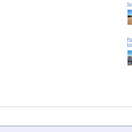
Sv
Po
hi