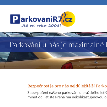
Parkování u nás je maximálně
Bezpečnost je pro nás nejdůležitější Park
Zabezpečení našeho parkování u pražského letiš
minut od letiště Praha má několikastupňovou o