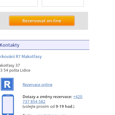
Kontakty
rkování R7 Makotřasy
kotřasy 37
3 54 pošta Lidice
Rezervace online
Dotazy a změny rezervace:
+420
737 854 582
(volejte prosím od
9-19 hod
.)