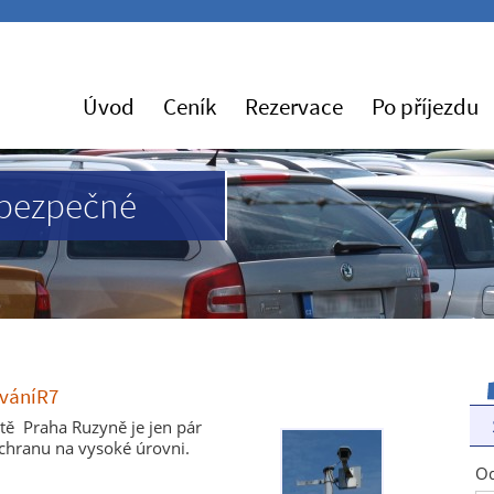
Úvod
Ceník
Rezervace
Po příjezdu
 bezpečné
ováníR7
tě Praha Ruzyně je jen pár
chranu na vysoké úrovni.
Od