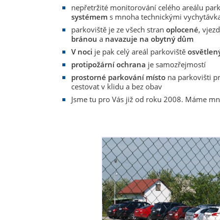
nepřetržité monitorování celého areálu pa
systémem
s mnoha technickými vychytávk
parkoviště je ze všech stran
oplocené
, vjez
bránou
a
navazuje na obytný dům
V noci
je pak celý areál parkoviště
osvětlen
protipožární ochrana
je samozřejmostí
prostorné parkování místo
na parkovišti pr
cestovat v klidu a bez obav
Jsme tu pro Vás již od roku 2008. Máme mn