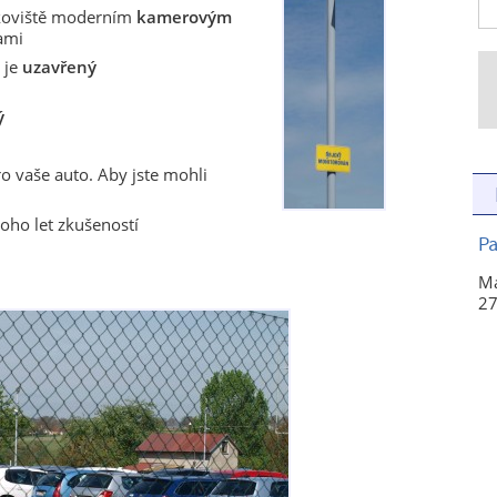
rkoviště moderním
kamerovým
ami
d je
uzavřený
ý
o vaše auto. Aby jste mohli
oho let zkušeností
Pa
Ma
27