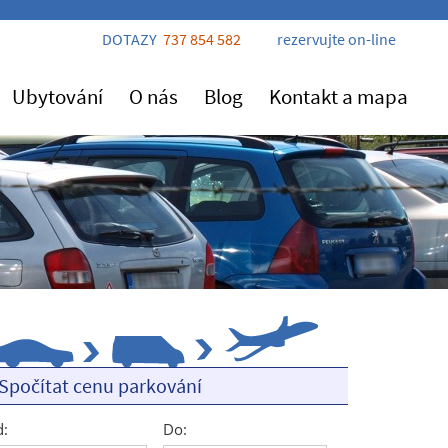
DOTAZY
737 854 582
rezervujte on-line
Ubytování
O nás
Blog
Kontakt a mapa
Spočítat cenu parkování
:
Do: