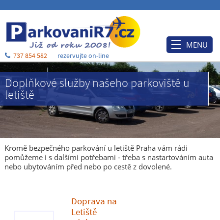
MENU
737 854 582
rezervujte on-line
Úvod
Doplňkové služby našeho parkoviště u
Ceník
letiště
Rezervace
Po příjezdu
Ubytování
Kromě bezpečného parkování u letiště Praha vám rádi
pomůžeme i s dalšími potřebami - třeba s nastartováním auta
O nás
nebo ubytováním před nebo po cestě z dovolené.
Blog
Kontakt a mapa
Doprava na
Letiště