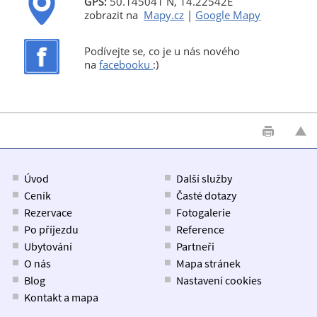
GPS:
50.145041 N, 14.22542E
zobrazit na
Mapy.cz
|
Google Mapy
Podívejte se, co je u nás nového
na
facebooku
:)
Úvod
Další služby
Ceník
Časté dotazy
Rezervace
Fotogalerie
Po příjezdu
Reference
Ubytování
Partneři
O nás
Mapa stránek
Blog
Nastavení cookies
Kontakt a mapa