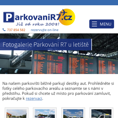
MENU
737 854 582
rezervujte on-line
Úvod
Fotogalerie Parkování R7 u letiště
Ceník
Rezervace
Po příjezdu
Ubytování
Na našem parkovišti běžně parkují desítky aut. Prohlédněte si
O nás
fotky celého parkovacího areálu a seznamte se s námi v
předstihu. Pokud si chcete už místo pro parkování zamluvit,
Blog
pokračujte k
rezervaci
.
Kontakt a mapa