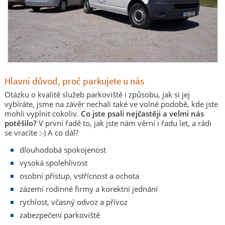
Hlavní důvod, proč parkujete u nás
Otázku o kvalitě služeb parkoviště i způsobu, jak si jej
vybíráte, jsme na závěr nechali také ve volné podobě, kde jste
mohli vyplnit cokoliv.
Co jste psali nejčastěji a velmi nás
potěšilo?
V první řadě to, jak jste nám věrní i řadu let, a rádi
se vracíte :-) A co dál?
dlouhodobá spokojenost
vysoká spolehlivost
osobní přístup, vstřícnost a ochota
zázemí rodinné firmy a korektní jednání
rychlost, včasný odvoz a přívoz
zabezpečení parkoviště