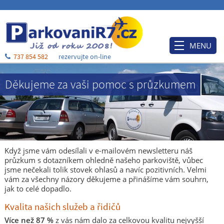
MENU
737 854 582
rezervujte on-line
Úvod
Děkujeme za vaši pomoc s průzkumem
Ceník
Rezervace
Po příjezdu
Ubytování
Když jsme vám odesílali v e-mailovém newsletteru náš
průzkum s dotazníkem ohledně našeho parkoviště, vůbec
O nás
jsme nečekali tolik stovek ohlasů a navíc pozitivních. Velmi
vám za všechny názory děkujeme a přinášíme vám souhrn,
Blog
jak to celé dopadlo.
Kontakt a mapa
Kvalita našich služeb a řidičů
Více než 87 %
z vás nám dalo za celkovou kvalitu nejvyšší