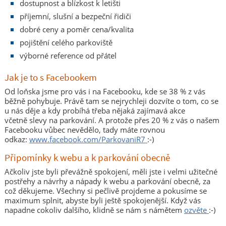
dostupnost a blízkost k letišti
příjemní, slušní a bezpeční řidiči
dobré ceny a poměr cena/kvalita
pojištění celého parkoviště
výborné reference od přátel
Jak je to s Facebookem
Od loňska jsme pro vás i na Facebooku, kde se 38 % z vás
běžně pohybuje. Právě tam se nejrychleji dozvíte o tom, co se
u nás děje a kdy probíhá třeba nějaká zajímavá akce
včetně slevy na parkování. A protože přes 20 % z vás o našem
Facebooku vůbec nevědělo, tady máte rovnou
odkaz:
www.facebook.com/ParkovaniR7
:-)
Připomínky k webu a k parkování obecně
Ačkoliv jste byli převážně spokojení, měli jste i velmi užitečné
postřehy a návrhy a nápady k webu a parkování obecně, za
což děkujeme. Všechny si pečlivě projdeme a pokusíme se
maximum splnit, abyste byli ještě spokojenější. Když vás
napadne cokoliv dalšího, klidně se nám s námětem
ozvěte
:-)