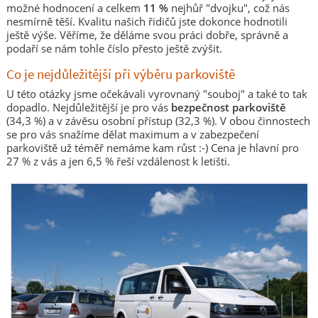
možné hodnocení a celkem
11 %
nejhůř "dvojku", což nás
nesmírně těší. Kvalitu našich řidičů jste dokonce hodnotili
ještě výše. Věříme, že děláme svou práci dobře, správně a
podaří se nám tohle číslo přesto ještě zvýšit.
Co je nejdůležitější při výběru parkoviště
U této otázky jsme očekávali vyrovnaný "souboj" a také to tak
dopadlo. Nejdůležitější je pro vás
bezpečnost parkoviště
(34,3 %) a v závěsu osobní přístup (32,3 %). V obou činnostech
se pro vás snažíme dělat maximum a v zabezpečení
parkoviště už téměř nemáme kam růst :-) Cena je hlavní pro
27 % z vás a jen 6,5 % řeší vzdálenost k letišti.