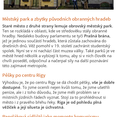
Městský park a zbytky původních obranných hradeb
Staré město z druhé strany lemuje obrovský městský park
.
Ten se rozkládá v oblasti, kde ve středověku stály obranné
hradby. Nedaleko budovy parlamentu se tyčí
Prašná brána
,
jež je jedinou součástí hradeb, která zůstala zachována do
dnešních dnů. Věž pomohl v 19. století zachránit studentský
spolek. Nyní se v ní nachází část muzea války. Také parků je ve
městě hned několik a vybízejí k tomu, aby si v nich člověk na
chvíli poseděl, odpočinul a načerpal síly na další poznávání
této zajímavé metropole.
Pěšky po centru Rigy
Výhodou je, že po centru Rigy se dá chodit pěšky,
vše je dobře
dostupné
. To jsme ocenili nejen kvůli tomu, že jsme ušetřili
peníze, ale i z toho důvodu, že jsme měli problém se v
místních jízdních řádech vyznat. Stojí za to prohlédnout si
město i z pravého břehu řeky.
Riga je od pohledu plná
věžiček a její silueta je úchvatná
.
Paneláková sídliště jako memento komunismu