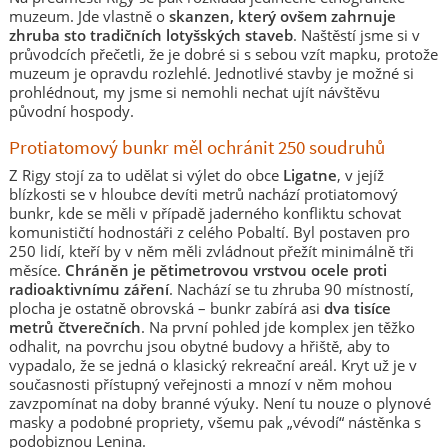
muzeum. Jde vlastně o
skanzen, který ovšem zahrnuje
zhruba sto tradičních lotyšských staveb
. Naštěstí jsme si v
průvodcích přečetli, že je dobré si s sebou vzít mapku, protože
muzeum je opravdu rozlehlé. Jednotlivé stavby je možné si
prohlédnout, my jsme si nemohli nechat ujít návštěvu
původní hospody.
Protiatomový bunkr měl ochránit 250 soudruhů
Z Rigy stojí za to udělat si výlet do obce
Ligatne
, v jejíž
blízkosti se v hloubce devíti metrů nachází protiatomový
bunkr, kde se měli v případě jaderného konfliktu schovat
komunističtí hodnostáři z celého Pobaltí. Byl postaven pro
250 lidí, kteří by v něm měli zvládnout přežít minimálně tři
měsíce.
Chráněn je pětimetrovou vrstvou ocele proti
radioaktivnímu záření
. Nachází se tu zhruba 90 místností,
plocha je ostatně obrovská – bunkr zabírá asi
dva tisíce
metrů čtverečních
. Na první pohled jde komplex jen těžko
odhalit, na povrchu jsou obytné budovy a hřiště, aby to
vypadalo, že se jedná o klasický rekreační areál. Kryt už je v
současnosti přístupný veřejnosti a mnozí v něm mohou
zavzpomínat na doby branné výuky. Není tu nouze o plynové
masky a podobné propriety, všemu pak „vévodí“ nástěnka s
podobiznou Lenina.