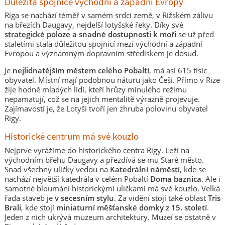
Důležitá spojnice východní a západní Evropy
Riga se nachází téměř v samém srdci země, v Rižském zálivu
na březích Daugavy, nejdelší lotyšské řeky. Díky své
strategické poloze a snadné dostupnosti k moři
se už před
staletími stala důležitou spojnicí mezi východní a západní
Evropou a významným dopravním střediskem je dosud.
Je
nejlidnatějším městem celého Pobaltí
, má asi 615 tisíc
obyvatel. Místní mají podobnou náturu jako Češi. Přímo v Rize
žije hodně mladých lidí, kteří hrůzy minulého režimu
nepamatují, což se na jejich mentalitě výrazně projevuje.
Zajímavostí je, že Lotyši tvoří jen zhruba polovinu obyvatel
Rigy.
Historické centrum má své kouzlo
Nejprve vyrážíme do historického centra Rigy. Leží na
východním břehu Daugavy a přezdívá se mu Staré město.
Snad všechny uličky vedou na
Katedrální náměstí
, kde se
nachází největší katedrála v celém Pobaltí
Doma baznica
. Ale i
samotné bloumání historickými uličkami má své kouzlo. Velká
řada staveb je
v secesním stylu
. Za vidění stojí také oblast
Tris
Brali
, kde stojí
miniaturní měšťanské domky z 15. století
.
Jeden z nich ukrývá muzeum architektury. Muzeí se ostatně v