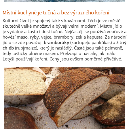
Místní kuchyně je tučná a bez výrazného koření
Kulturní život je spojený také s kavárnami. Těch je ve městě
skutečně velké množství a bývají velmi moderní. Místní jídlo
je vydatné a často i dost tučné. Nejčastěji se používá vepřové a
hovězí maso, ryby, vejce, brambory, zelí a kapusta. Za národní
jídlo se zde považují
bramboráky
(kartupeļu pankūkas) a
žitný
chléb
(rupjmaize), který je nasládlý. Časté jsou také pelmeně,
tedy taštičky plněné masem. Překvapilo nás ale, jak málo
Lotyši používají koření. Ceny jsou ovšem poměrně přívětivé.