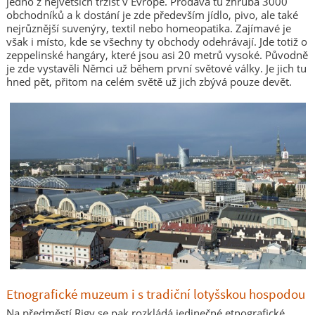
jedno z největších tržišť v Evropě. Prodává tu zhruba 3000
obchodníků a k dostání je zde především jídlo, pivo, ale také
nejrůznější suvenýry, textil nebo homeopatika. Zajímavé je
však i místo, kde se všechny ty obchody odehrávají. Jde totiž o
zeppelinské hangáry, které jsou asi 20 metrů vysoké. Původně
je zde vystavěli Němci už během první světové války. Je jich tu
hned pět, přitom na celém světě už jich zbývá pouze devět.
Etnografické muzeum i s tradiční lotyšskou hospodou
Na předměstí Rigy se pak rozkládá jedinečné etnografické