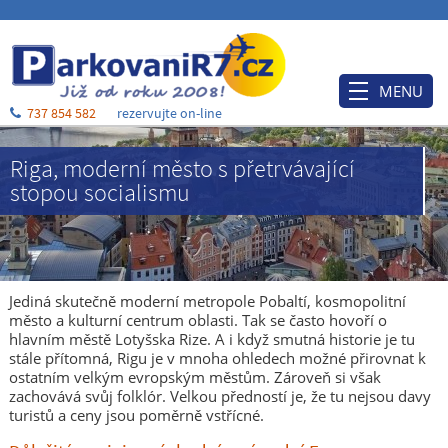
MENU
737 854 582
rezervujte on-line
Úvod
Riga, moderní město s přetrvávající
Ceník
stopou socialismu
Rezervace
Po příjezdu
Ubytování
Jediná skutečně moderní metropole Pobaltí, kosmopolitní
město a kulturní centrum oblasti. Tak se často hovoří o
O nás
hlavním městě Lotyšska Rize. A i když smutná historie je tu
stále přítomná, Rigu je v mnoha ohledech možné přirovnat k
Blog
ostatním velkým evropským městům. Zároveň si však
zachovává svůj folklór. Velkou předností je, že tu nejsou davy
Kontakt a mapa
turistů a ceny jsou poměrně vstřícné.