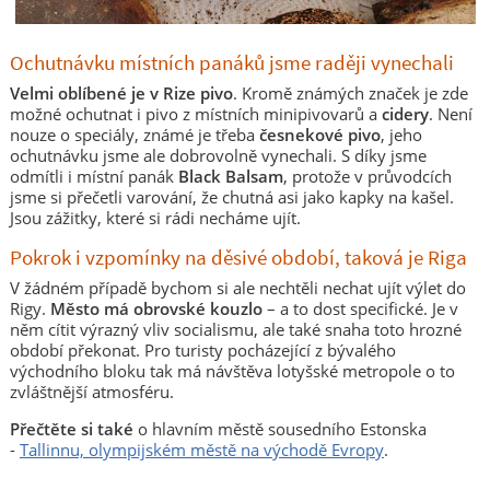
Ochutnávku místních panáků jsme raději vynechali
Velmi oblíbené je v Rize pivo
. Kromě známých značek je zde
možné ochutnat i pivo z místních minipivovarů a
cidery
. Není
nouze o speciály, známé je třeba
česnekové pivo
, jeho
ochutnávku jsme ale dobrovolně vynechali. S díky jsme
odmítli i místní panák
Black Balsam
, protože v průvodcích
jsme si přečetli varování, že chutná asi jako kapky na kašel.
Jsou zážitky, které si rádi necháme ujít.
Pokrok i vzpomínky na děsivé období, taková je Riga
V žádném případě bychom si ale nechtěli nechat ujít výlet do
Rigy.
Město má obrovské kouzlo
– a to dost specifické. Je v
něm cítit výrazný vliv socialismu, ale také snaha toto hrozné
období překonat. Pro turisty pocházející z bývalého
východního bloku tak má návštěva lotyšské metropole o to
zvláštnější atmosféru.
Přečtěte si také
o hlavním městě sousedního Estonska
-
Tallinnu, olympijském městě na východě Evropy
.