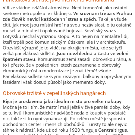
V Rize vládne zvláštní atmosféra. Není komerční jako ostatní
světové metropole a je i klidnější.
Ve srovnání třeba s Prahou
zde člověk nevidí každodenní stres a spěch
. Také je všude
cítit, jak moc jsou místní hrdí na svou nezávislost, o tu ostatně
museli v minulosti opakovaně bojovat. Sovětský svaz v
Lotyšsku nechal výraznou stopu. A to nejen na mentalitě lidí,
kteří trpěli pod komunistickým útiskem, ale i v architektuře.
Obzvlášť výrazně je to vidět na okrajích města, kde se tyčí
velká paneláková sídliště.
Jsou nevzhledná a často ve velmi
špatném stavu
. Komunismus zemi zasadil obrovskou ránu, a
to i přesto, že v posledních letech zaznamenalo obrovský
ekonomický růst a modernizace je znát téměř všude.
Paneláková sídliště se svými rezavými balkony a oprýskanými
fasádami však dosud působí jako memento doby.
Obrovské tržiště v zepellinských hangárech
Riga je proslavená jako ideální místo pro velké nákupy
.
Možná je to i tím, že místní mají ještě v živé paměti doby, kdy
se tu kvůli komunistické nadvládě nedalo koupit v podstatě
nic, takže si to nyní vynahrazují. Po celém městě je spousta
obchodních center i menších obchůdků. Turisty to ale nejvíc
táhne k nádraží, kde už od roku 1920 funguje
Centraltirgus
,