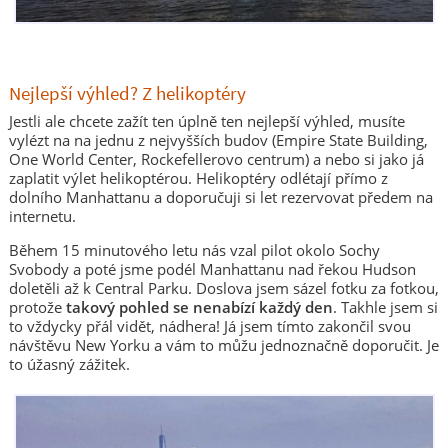
Nejlepší výhled? Z helikoptéry
Jestli ale chcete zažít ten úplně ten nejlepší výhled, musíte
vylézt na na jednu z nejvyšších budov (Empire State Building,
One World Center, Rockefellerovo centrum) a nebo si jako já
zaplatit výlet helikoptérou. Helikoptéry odlétají přímo z
dolního Manhattanu a doporučuji si let rezervovat předem na
internetu.
Během 15 minutového letu nás vzal pilot okolo Sochy
Svobody a poté jsme podél Manhattanu nad řekou Hudson
doletěli až k Central Parku. Doslova jsem sázel fotku za fotkou,
protože
takový pohled se nenabízí každý den
. Takhle jsem si
to vždycky přál vidět, nádhera! Já jsem tímto zakončil svou
návštěvu New Yorku a vám to můžu jednoznačně doporučit. Je
to úžasný zážitek.