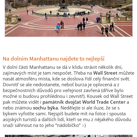
Na dolním Manhattanu najdete to nejlepší
V dolní části Manhattanu se dá v klidu strávit několik dní,
zajímavých míst je tam nespočet. Třeba na
Wall Street
můžete
nasát atmosféru místa, kde se doslova řídí celý finanční svět.
Dovnitř se ale nedostanete, neboť burza je oplocená a z
bezpečnostních důvodů pro veřejnost zavřená (dříve bylo
možné si budovu prohlédnou i zevnitř). Kousek od Wall Street
pak můžete vidět i
památník dvojčat World Trade Center
a
nebo známou
sochu býka
. Nedělejte si ale iluze, že se s
býkem vyfotíte sami. Nejspíš budete mít na fotce i spousta
asijských turistů a dalších lidí, kteří se mu z nějakého důvodu
snaží sáhnout na to jeho “nádobíčko” :-)