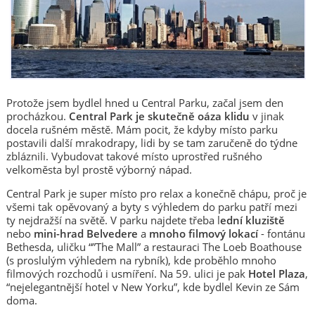
Protože jsem bydlel hned u Central Parku, začal jsem den
procházkou.
Central Park je skutečně oáza klidu
v jinak
docela rušném městě. Mám pocit, že kdyby místo parku
postavili další mrakodrapy, lidi by se tam zaručeně do týdne
zbláznili. Vybudovat takové místo uprostřed rušného
velkoměsta byl prostě výborný nápad.
Central Park je super místo pro relax a konečně chápu, proč je
všemi tak opěvovaný a byty s výhledem do parku patří mezi
ty nejdražší na světě. V parku najdete třeba l
ední kluziště
nebo
mini-hrad Belvedere
a
mnoho filmový lokací
- fontánu
Bethesda, uličku “”The Mall” a restauraci The Loeb Boathouse
(s proslulým výhledem na rybník), kde proběhlo mnoho
filmových rozchodů i usmíření. Na 59. ulici je pak
Hotel Plaza
,
“nejelegantnější hotel v New Yorku”, kde bydlel Kevin ze Sám
doma.