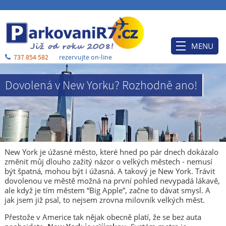
MENU
737 854 582
rezervujte on-line
Úvod
Dovolená v New Yorku? Rozhodně ano!
Ceník
Rezervace
Po příjezdu
Ubytování
New York je úžasné město, které hned po pár dnech dokázalo
změnit můj dlouho zažitý názor o velkých městech - nemusí
O nás
být špatná, mohou být i úžasná. A takový je New York. Trávit
dovolenou ve městě možná na první pohled nevypadá lákavě,
Blog
ale když je tím městem “Big Apple”, začne to dávat smysl. A
jak jsem již psal, to nejsem zrovna milovník velkých měst.
Kontakt a mapa
Přestože v Americe tak nějak obecně platí, že se bez auta