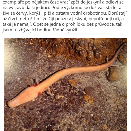
exempláře po nějakém čase vrací zpět do jeskyní a odloví se
na výstavu další jedinci. Podle výzkumu se dožívají sta let a
živí se červy, korýši, plži a ostatní vodní drobotinou. Dorůstají
až čtvrt metru! Tím, že žijí pouze v jeskyni, nepotřebují oči, a
také je nemají. Opět se jedná o prohlídku bez průvodce, tak
jsem tu zbývající hodinu řádně využil.