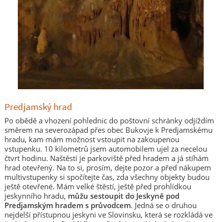
Predjamský hrad
Po obědě a vhození pohlednic do poštovní schránky odjíždím
směrem na severozápad přes obec Bukovje k Predjamskému
hradu, kam mám možnost vstoupit na zakoupenou
vstupenku. 10 kilometrů jsem automobilem ujel za necelou
čtvrt hodinu. Naštěstí je parkoviště před hradem a já stíhám
hrad otevřený. Na to si, prosím, dejte pozor a před nákupem
multivstupenky si spočítejte čas, zda všechny objekty budou
ještě otevřené. Mám velké štěstí, ještě před prohlídkou
jeskynního hradu,
můžu sestoupit do Jeskyně pod
Predjamským hradem s průvodcem
. Jedná se o druhou
nejdelší přístupnou jeskyni ve Slovinsku, která se rozkládá ve