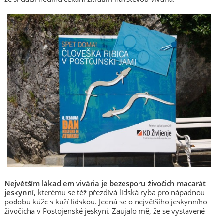
Největším lákadlem vivária je bezesporu živočich macarát
jeskynní
, kterému se též přezdívá lidská ryba pro nápadnou
podobu kůže s kůží lidskou. Jedná se o největšího jeskynního
živočicha v Postojenské jeskyni. Zaujalo mě, že se vystavené