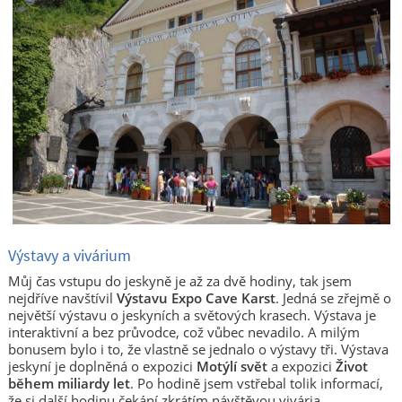
Výstavy a vivárium
Můj čas vstupu do jeskyně je až za dvě hodiny, tak jsem
nejdříve navštívil
Výstavu Expo Cave Karst
. Jedná se zřejmě o
největší výstavu o jeskyních a světových krasech. Výstava je
interaktivní a bez průvodce, což vůbec nevadilo. A milým
bonusem bylo i to, že vlastně se jednalo o výstavy tři. Výstava
jeskyní je doplněná o expozici
Motýlí svět
a expozici
Život
během miliardy let
. Po hodině jsem vstřebal tolik informací,
že si další hodinu čekání zkrátím návštěvou vivária.