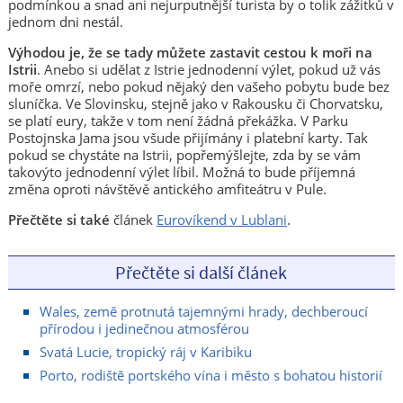
podmínkou a snad ani nejurputnější turista by o tolik zážitků v
jednom dni nestál.
Výhodou je, že se tady můžete zastavit cestou k moři na
Istrii
. Anebo si udělat z Istrie jednodenní výlet, pokud už vás
moře omrzí, nebo pokud nějaký den vašeho pobytu bude bez
sluníčka. Ve Slovinsku, stejně jako v Rakousku či Chorvatsku,
se platí eury, takže v tom není žádná překážka. V Parku
Postojnska Jama jsou všude přijímány i platební karty. Tak
pokud se chystáte na Istrii, popřemýšlejte, zda by se vám
takovýto jednodenní výlet líbil. Možná to bude příjemná
změna oproti návštěvě antického amfiteátru v Pule.
Přečtěte si také
článek
Eurovíkend v Lublani
.
Přečtěte si další článek
Wales, země protnutá tajemnými hrady, dechberoucí
přírodou i jedinečnou atmosférou
Svatá Lucie, tropický ráj v Karibiku
Porto, rodiště portského vína i město s bohatou historií