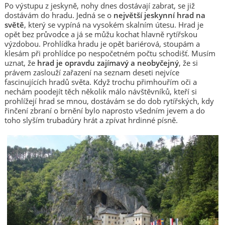
Po výstupu z jeskyně, nohy dnes dostávají zabrat, se již
dostávám do hradu. Jedná se o
největší jeskynní hrad na
světě
, který se vypíná na vysokém skalním útesu. Hrad je
opět bez průvodce a já se můžu kochat hlavně rytířskou
výzdobou. Prohlídka hradu je opět bariérová, stoupám a
klesám při prohlídce po nespočetném počtu schodišť. Musím
uznat, že
hrad je opravdu zajímavý a neobyčejný
, že si
právem zaslouží zařazení na seznam deseti nejvíce
fascinujících hradů světa. Když trochu přimhouřím oči a
nechám poodejít těch několik málo návštěvníků, kteří si
prohlížejí hrad se mnou, dostávám se do dob rytířských, kdy
řinčení zbraní o brnění bylo naprosto všedním jevem a do
toho slyším trubadúry hrát a zpívat hrdinné písně.