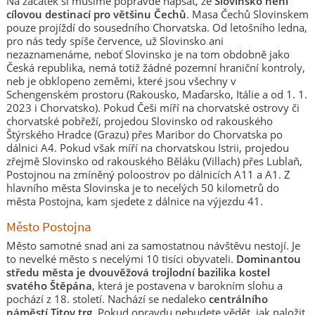
Na začátek si musíme popravdě napsat, že
Slovinsko není
cílovou destinací pro většinu Čechů
. Masa Čechů Slovinskem
pouze projíždí do sousedního Chorvatska. Od letošního ledna,
pro nás tedy spíše července, už Slovinsko ani
nezaznamenáme, neboť Slovinsko je na tom obdobně jako
Česká republika, nemá totiž žádné pozemní hraniční kontroly,
neb je obklopeno zeměmi, které jsou všechny v
Schengenském prostoru (Rakousko, Maďarsko, Itálie a od 1. 1.
2023 i Chorvatsko). Pokud Češi míří na chorvatské ostrovy či
chorvatské pobřeží, projedou Slovinsko od rakouského
Štýrského Hradce (Grazu) přes Maribor do Chorvatska po
dálnici A4. Pokud však míří na chorvatskou Istrii, projedou
zřejmě Slovinsko od rakouského Běláku (Villach) přes Lublaň,
Postojnou na zmíněný poloostrov po dálnicích A11 a A1. Z
hlavního města Slovinska je to necelých 50 kilometrů do
města Postojna, kam sjedete z dálnice na výjezdu 41.
Město Postojna
Město samotné snad ani za samostatnou návštěvu nestojí. Je
to nevelké město s necelými 10 tisíci obyvateli.
Dominantou
středu města je dvouvěžová trojlodní bazilika kostel
svatého Štěpána
, která je postavena v barokním slohu a
pochází z 18. století. Nachází se nedaleko
centrálního
náměstí Titov trg
. Pokud opravdu nebudete vědět, jak naložit