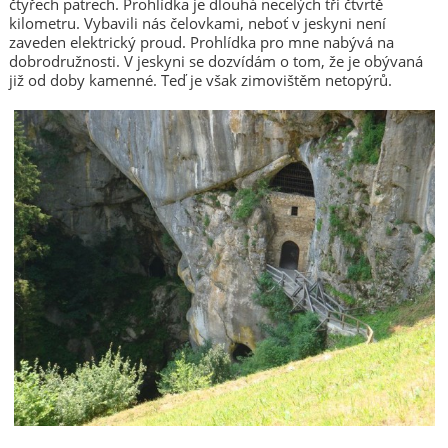
čtyřech patrech. Prohlídka je dlouhá necelých tři čtvrtě
kilometru. Vybavili nás čelovkami, neboť v jeskyni není
zaveden elektrický proud. Prohlídka pro mne nabývá na
dobrodružnosti. V jeskyni se dozvídám o tom, že je obývaná
již od doby kamenné. Teď je však zimovištěm netopýrů.