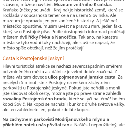
s časem, můžete navštívit
Muzeum vnitřního Kraňska
.
Kraňsko (někdy se uvádí i Krajina) je historická země, která se
rozkládá v současnosti téměř celá na území Slovinska. Ale
muzeum je opravdu jen pro zanícené historiky. A ještě než
městečko opustíme, musím uvést na pravou míru jeden fakt,
který se o Postojně píše. Podle dostupných informací protékají
městem
dvě říčky Pivka a Nanoščica
. Tak ano, na katastru
města se tyto vodní toky nacházejí, ale sluší se napsat, že
město spíše obtékají, než že jím protékají.
Cesta k Postojenské jeskyni
Hlavní turistická atrakce se nachází severozápadním směrem
od zmíněného města a z dálnice je velmi dobře značená. Z
města vás tam dovede
ulice pojmenovaná Jamska cesta
. Za
necelých 5 minut jste z Postojny na velkém záchytném
parkovišti u Postojenské jeskyně. Pokud jste neřídili a mohli
jste sledovat okolí cesty, možná jste po pravé straně zahlédli
rozvaliny Postojenského hradu
, které se tyčí na téměř holém
kopci Sovič. Na kopci se nachází i bunkr z druhé světové války,
ale ten zahlédnete jen, pokud zdoláte kopec.
Na záchytném parkovišti Modrijanovského mlýnu a
přilehlém hotelu nás přivítal tank
. Naštěstí nepoužitelný, ale