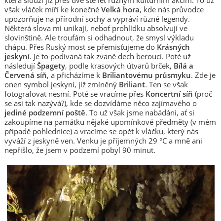
která slouží již přes dvě stě let různým kulturním akcím. To už
však vláček míří ke konečné
Velká hora
, kde nás průvodce
upozorňuje na přírodní sochy a vypráví různé legendy.
Některá slova mi unikají, neboť prohlídku absolvuji ve
slovinštině. Ale troufám si odhadnout, že smysl výkladu
chápu. Přes Ruský most se přemisťujeme do
Krásných
jeskyní
. Je to podívaná tak zvaně dech beroucí. Poté už
následují
Špagety
, podle krasových útvarů brček,
Bílá a
Červená síň
, a přicházíme k
Briliantovému průsmyku
. Zde je
onen symbol jeskyní, již zmíněný
Briliant
. Ten se však
fotografovat nesmí. Poté se vracíme přes
Koncertní síň
(proč
se asi tak nazývá?), kde se dozvídáme něco zajímavého o
jediné podzemní poště
. To už však jsme nabádáni, ať si
zakoupíme na památku nějaké upomínkové předměty (v mém
případě pohlednice) a vracíme se opět k vláčku, který nás
vyváží z jeskyně ven. Venku je příjemných 29 °C a mně ani
nepřišlo, že jsem v podzemí pobyl 90 minut.