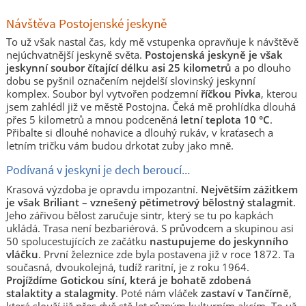
Návštěva Postojenské jeskyně
To už však nastal čas, kdy mě vstupenka opravňuje k návštěvě
nejúchvatnější jeskyně světa.
Postojenská jeskyně je však
jeskynní soubor čítající délku asi 25 kilometrů
a po dlouho
dobu se pyšnil označením nejdelší slovinský jeskynní
komplex. Soubor byl vytvořen podzemní
říčkou Pivka
, kterou
jsem zahlédl již ve městě Postojna. Čeká mě prohlídka dlouhá
přes 5 kilometrů a mnou podceněná
letní teplota 10 °C
.
Přibalte si dlouhé nohavice a dlouhý rukáv, v kraťasech a
letním tričku vám budou drkotat zuby jako mně.
Podívaná v jeskyni je dech beroucí...
Krasová výzdoba je opravdu impozantní.
Největším zážitkem
je však Briliant – vznešený pětimetrový bělostný stalagmit
.
Jeho zářivou bělost zaručuje sintr, který se tu po kapkách
ukládá. Trasa není bezbariérová. S průvodcem a skupinou asi
50 spolucestujících ze začátku
nastupujeme do jeskynního
vláčku
. První železnice zde byla postavena již v roce 1872. Ta
současná, dvoukolejná, tudíž raritní, je z roku 1964.
Projíždíme Gotickou síní, která je bohatě zdobená
stalaktity a stalagmity
. Poté nám vláček
zastaví v Tančírně
,