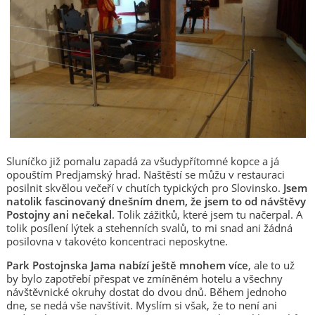
Sluníčko již pomalu zapadá za všudypřítomné kopce a já
opouštím Predjamský hrad. Naštěstí se můžu v restauraci
posilnit skvělou večeří v chutích typických pro Slovinsko.
Jsem
natolik fascinovaný dnešním dnem, že jsem to od návštěvy
Postojny ani nečekal
. Tolik zážitků, které jsem tu načerpal. A
tolik posílení lýtek a stehenních svalů, to mi snad ani žádná
posilovna v takovéto koncentraci neposkytne.
Park Postojnska Jama nabízí ještě mnohem více
, ale to už
by bylo zapotřebí přespat ve zmíněném hotelu a všechny
návštěvnické okruhy dostat do dvou dnů. Během jednoho
dne, se nedá vše navštívit. Myslím si však, že to není ani