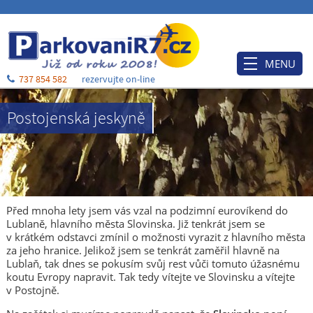
MENU
737 854 582
rezervujte on-line
Úvod
Postojenská jeskyně
Ceník
Rezervace
Po příjezdu
Ubytování
Před mnoha lety jsem vás vzal na podzimní eurovíkend do
Lublaně, hlavního města Slovinska. Již tenkrát jsem se
O nás
v krátkém odstavci zmínil o možnosti vyrazit z hlavního města
za jeho hranice. Jelikož jsem se tenkrát zaměřil hlavně na
Blog
Lublaň, tak dnes se pokusím svůj rest vůči tomuto úžasnému
koutu Evropy napravit. Tak tedy vítejte ve Slovinsku a vítejte
Kontakt a mapa
v Postojně.