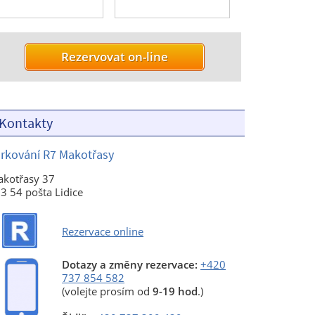
Kontakty
rkování R7 Makotřasy
kotřasy 37
3 54 pošta Lidice
Rezervace online
Dotazy a změny rezervace:
+420
737 854 582
(volejte prosím od
9-19 hod
.)