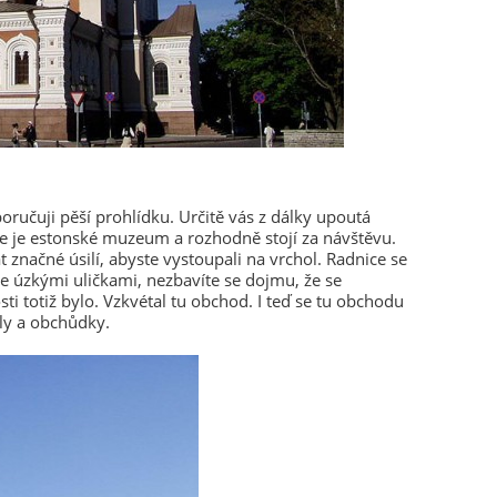
poručuji pěší prohlídku. Určitě vás z dálky upoutá
ce je estonské muzeum a rozhodně stojí za návštěvu.
t značné úsilí, abyste vystoupali na vrchol. Radnice se
e úzkými uličkami, nezbavíte se dojmu, že se
ti totiž bylo. Vzkvétal tu obchod. I teď se tu obchodu
adly a obchůdky.