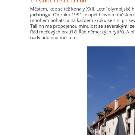
Z historie města Tallinn
Městem, kde se též konaly XXII. Letní olympijské h
jachtingu
. Od roku 1991 je opět hlavním městem 
mnohem bohatší a na každém kroku se s ní při sv
Tallinn má propojenou minulost
se severskými z
Řád mečových bratří či Řád německých rytířů. A blí
nadvládu nad městem.