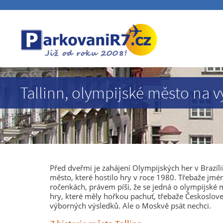
Tallinn, olympijské město na 
Před dveřmi je zahájení Olympijských her v Brazílii
město, které hostilo hry v roce 1980. Třebaže jméno
ročenkách, právem píši, že se jedná o olympijské 
hry, které měly hořkou pachuť, třebaže Českoslove
výborných výsledků. Ale o Moskvě psát nechci.