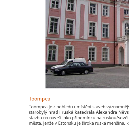
Toompea
Toompea je z pohledu umístění staveb významnějš
starobylý
hrad
i
ruská katedrála Alexandra Něv
stavbu na návrší jako připomínku na ruskou/sověts
města. Jenže v Estonsku je široká ruská menšina, k