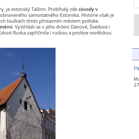
ry, je estonský Tallinn. Probíhaly zde
závody v
obnoveného samostatného Estonska. Historie však je
ých toulkách tímto přístavním městem potkáte.
eměmi
. Vystřídali se v jeho držení Dánové, Švédové i
zkost Ruska zapříčinila i ruskou a posléze sovětskou
Pa
Ma
27