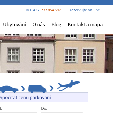
DOTAZY
737 854 582
rezervujte on-line
Ubytování
O nás
Blog
Kontakt a mapa
Spočítat cenu parkování
:
Do: