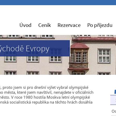
Úvod
Ceník
Rezervace
Po příjezdu
východě Evropy
, proto jsem si pro dnešní výlet vybral olympijské
 města, které jsem navštívil, nenajdete v oficiálních
město. V roce 1980 hostila Moskva letní olympijské
nská socialistická republika na těchto hrách dosáhla
Od