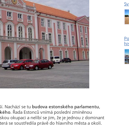
Sv
Po
hi
í. Nachází se tu
budova estonského parlamentu
,
ského
. Řada Estonců vnímá poslední zmíněnou
kou okupaci a nelíbí se jim, že je jednou z dominant
terá se soustředila právě do hlavního města a okolí.