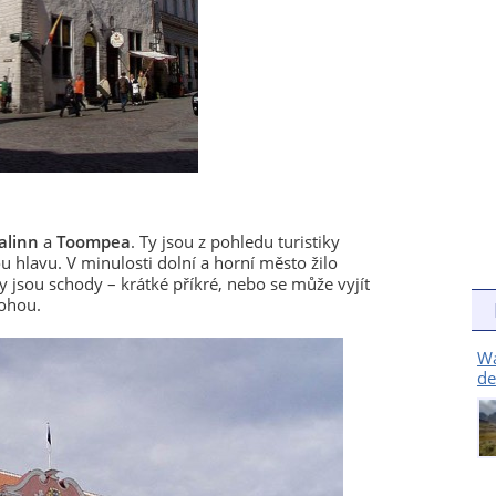
alinn
a
Toompea
. Ty jsou z pohledu turistiky
 hlavu. V minulosti dolní a horní město žilo
y jsou schody – krátké příkré, nebo se může vyjít
nohou.
Wa
de