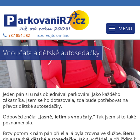
MENU
737 854 582
rezervujte on-line
Úvod
Vnoučata a dětské autosedačky
Ceník
Rezervace
Po příjezdu
Ubytování
Jeden pán si u nás objednával parkování. Jako každého
zákazníka, jsem se ho dotazovala, zda bude potřebovat na
O nás
převoz dětské autosedačky.
Blog
Odpověď zněla:
„Jasně, letím s vnoučaty.“
Tak jsem si to také
poznamenala.
Kontakt a mapa
Brzy potom k nám pán přijel a já byla zrovna ve službě.
Beru
do auta dvě dětské autosedačky
, jak si vyžádal, a přijíždím k