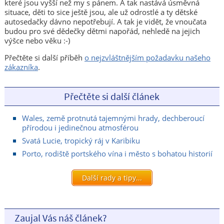
které jsou vyšší než my s pánem. A tak nastává úsměvná
situace, děti to sice ještě jsou, ale už odrostlé a ty dětské
autosedačky dávno nepotřebují. A tak je vidět, že vnoučata
budou pro své dědečky dětmi napořád, nehledě na jejich
výšce nebo věku :-)
Přečtěte si další příběh
o nejzvláštnějším požadavku našeho
zákazníka
.
Přečtěte si další článek
Wales, země protnutá tajemnými hrady, dechberoucí
přírodou i jedinečnou atmosférou
Svatá Lucie, tropický ráj v Karibiku
Porto, rodiště portského vína i město s bohatou historií
Další rady a tipy...
Zaujal Vás náš článek?