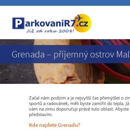
Grenada – příjemný ostrov Mal
Začal nám podzim a je nejvyšší čas přemýšlet o z
sportů a radovánek, měli byste zamířit do tepla. Já
vám na zimu doporučuji právě tuto oblast. Abyste 
představím.
Kde najdete Grenadu?