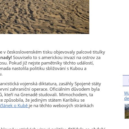
 v československém tisku objevovaly palcové titulky
enady!
Souviselo to s americkou invazí na ostrov za
su. Pokud již nejste pamětníky těchto událostí,
enada nastolila politiku sbližování s Kubou a
u.
rxistická vojenská diktatura, zasáhly Spojené státy
první zahraniční operace. Oficiálním důvodem byla
Wa
, kteří na Grenadě studovali. Mimochodem, ta
de
ce způsobila, že jediným státem Karibiku se
článek o Kubě
je na těchto webových stránkách