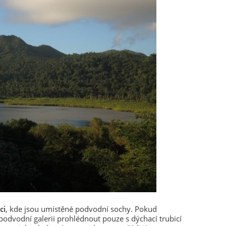
ci
, kde jsou umístěné podvodní sochy. Pokud
odvodní galerii prohlédnout pouze s dýchací trubicí