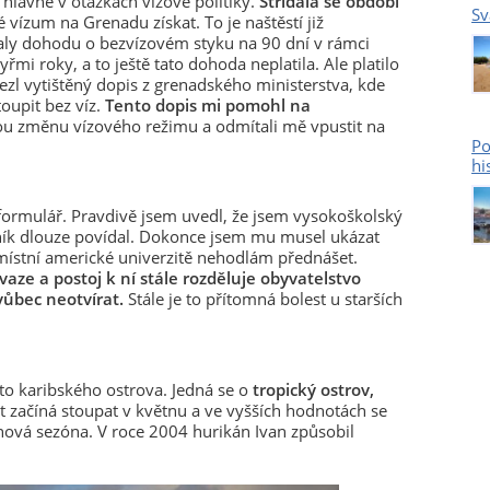
, hlavně v otázkách vízové politiky.
Střídala se období
Sv
 vízum na Grenadu získat. To je naštěstí již
aly dohodu o bezvízovém styku na 90 dní v rámci
mi roky, a to ještě tato dohoda neplatila. Ale platilo
ezl vytištěný dopis z grenadského ministerstva, kde
oupit bez víz.
Tento dopis mi pomohl na
nou změnu vízového režimu a odmítali mě vpustit na
Po
hi
formulář. Pravdivě jsem uvedl, že jsem vysokoškolský
ičník dlouze povídal. Dokonce jsem mu musel ukázat
 místní americké univerzitě nehodlám přednášet.
vaze a postoj k ní stále rozděluje obyvatelstvo
vůbec neotvírat.
Stále je to přítomná bolest u starších
oto karibského ostrova. Jedná se o
tropický ostrov,
st začíná stoupat v květnu a ve vyšších hodnotách se
ánová sezóna. V roce 2004 hurikán Ivan způsobil
.