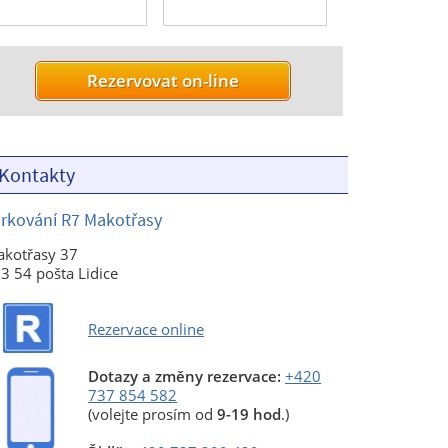
Kontakty
rkování R7 Makotřasy
kotřasy 37
3 54 pošta Lidice
Rezervace online
Dotazy a změny rezervace:
+420
737 854 582
(volejte prosím od
9-19 hod
.)