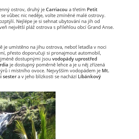
menný ostrov, druhý je
Carriacou
a třetím
Petit
 se vůbec nic neděje, volte zmíněné malé ostrovy.
ozptýlí. Nejlépe je si sehnat ubytování na jih od
veň největší pláž ostrova s přilehlou obcí Grand Anse.
ě je umístěno na jihu ostrova, neboť letadla v noci
ení, přesto doporučuji si pronajmout automobil,
nejméně dostupnými jsou
vodopády uprostřed
rdia
je dostupný poměrně lehce a je u něj zřízená
enýrů i místního ovoce. Nejvyšším vodopádem je
Mt.
 sester
a v jeho blízkosti se nachází
Líbánkový