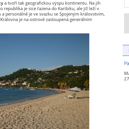
ky
a tvoří tak geografickou výspu kontinentu. Na jih
republika je sice řazena do Karibiku, ale již leží v
m a personálně je ve svazku se Spojeným královstvím,
 Královna je na ostrově zastoupená generálním
Pa
Ma
27