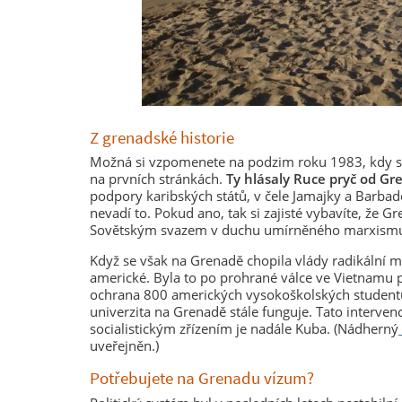
Z grenadské historie
Možná si vzpomenete na podzim roku 1983, kdy se
na prvních stránkách.
Ty hlásaly Ruce pryč od Gr
podpory karibských států, v čele Jamajky a Barbado
nevadí to. Pokud ano, tak si zajisté vybavíte, že Gr
Sovětským svazem v duchu umírněného marxism
Když se však na Grenadě chopila vlády radikální ma
americké. Byla to po prohrané válce ve Vietnamu 
ochrana 800 amerických vysokoškolských studentů
univerzita na Grenadě stále funguje. Tato interven
socialistickým zřízením je nadále Kuba. (Nádherný
uveřejněn.)
Potřebujete na Grenadu vízum?