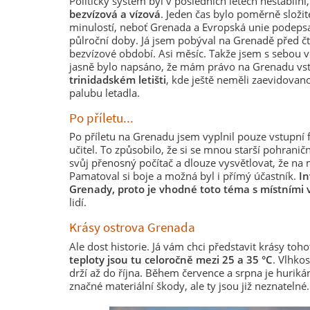
Politický systém byl v posledních letech nestabilní
bezvízová a vízová
. Jeden čas bylo poměrně složité
minulostí, neboť Grenada a Evropská unie podeps
půlroční doby. Já jsem pobýval na Grenadě před čtyř
bezvízové období. Asi měsíc. Takže jsem s sebou v
jasně bylo napsáno, že mám právo na Grenadu vst
trinidadském letišti
, kde ještě neměli zaevidova
palubu letadla.
Po příletu...
Po příletu na Grenadu jsem vyplnil pouze vstupní 
učitel. To způsobilo, že si se mnou starší pohran
svůj přenosný počítač a dlouze vysvětlovat, že na
Pamatoval si boje a možná byl i přímý účastník.
In
Grenady, proto je vhodné toto téma s místními 
lidí.
Krásy ostrova Grenada
Ale dost historie. Já vám chci představit krásy toh
teploty jsou tu celoročně mezi 25 a 35 °C
. Vlhko
drží až do října. Během července a srpna je hurik
značné materiální škody, ale ty jsou již neznatelné