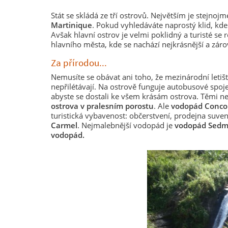
Stát se skládá ze tří ostrovů. Největším je stejnoj
Martinique
. Pokud vyhledáváte naprostý klid, kde
Avšak hlavní ostrov je velmi poklidný a turisté se r
hlavního města, kde se nachází nejkrásnější a záro
Za přírodou...
Nemusíte se obávat ani toho, že mezinárodní letišt
nepřilétávají. Na ostrově funguje autobusové spoj
abyste se dostali ke všem krásám ostrova. Těmi 
ostrova v pralesním porostu
. Ale
vodopád Conco
turistická vybavenost: občerstvení, prodejna suv
Carmel
. Nejmalebnější vodopád je
vodopád Sedmi
vodopád.