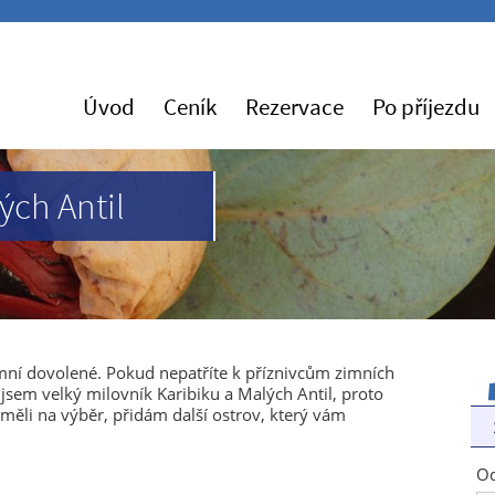
Úvod
Ceník
Rezervace
Po příjezdu
ých Antil
imní dovolené. Pokud nepatříte k příznivcům zimních
 jsem velký milovník Karibiku a Malých Antil, proto
měli na výběr, přidám další ostrov, který vám
Od