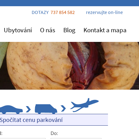
DOTAZY
737 854 582
rezervujte on-line
Ubytování
O nás
Blog
Kontakt a mapa
Spočítat cenu parkování
:
Do: