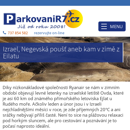
MENU
737 854 582
rezervujte on-line
Úvod
Izrael, Negevská poušť aneb kam v zimě z
Ceník
Eilatu
Rezervace
Po příjezdu
Ubytování
Díky nízkonákladové společnosti Ryanair se nám v zimním
období objevují levné letenky na izraelské letiště Ovda, které
O nás
je asi 60 km od známého přímořského letoviska Ejlat u
Rudého moře. Ačkoliv leden a únor jsou i v Izraeli
Blog
nejchladnějšími měsíci v roce, je zde příjemných 20°C a ani
srážky nebývají příliš časté. Není to sice na plážovou relaxaci
Kontakt a mapa
pod horkým sluncem, ale pro cestování a poznávání je to
počasí naprosto ideální.