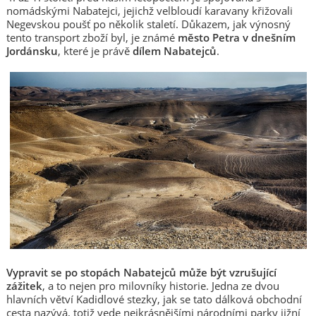
nomádskými Nabatejci, jejichž velbloudí karavany křižovali
Negevskou poušť po několik staletí. Důkazem, jak výnosný
tento transport zboží byl, je známé
město Petra v dnešním
Jordánsku
, které je právě
dílem Nabatejců
.
Vypravit se po stopách Nabatejců může být vzrušující
zážitek
, a to nejen pro milovníky historie. Jedna ze dvou
hlavních větví Kadidlové stezky, jak se tato dálková obchodní
cesta nazývá, totiž vede nejkrásnějšími národními parky jižní