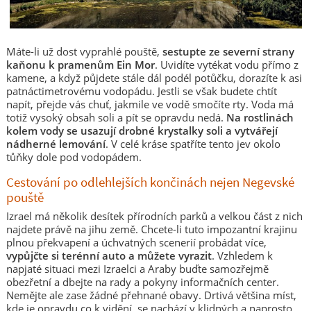
Máte-li už dost vyprahlé pouště,
sestupte ze severní strany
kaňonu k pramenům Ein Mor
. Uvidíte vytékat vodu přímo z
kamene, a když půjdete stále dál podél potůčku, dorazíte k asi
patnáctimetrovému vodopádu. Jestli se však budete chtít
napít, přejde vás chuť, jakmile ve vodě smočíte rty. Voda má
totiž vysoký obsah soli a pít se opravdu nedá.
Na rostlinách
kolem vody se usazují drobné krystalky soli a vytvářejí
nádherné lemování
. V celé kráse spatříte tento jev okolo
tůňky dole pod vodopádem.
Cestování po odlehlejších končinách nejen Negevské
pouště
Izrael má několik desítek přírodních parků a velkou část z nich
najdete právě na jihu země. Chcete-li tuto impozantní krajinu
plnou překvapení a úchvatných scenerií probádat více,
vypůjčte si terénní auto a můžete vyrazit
. Vzhledem k
napjaté situaci mezi Izraelci a Araby buďte samozřejmě
obezřetní a dbejte na rady a pokyny informačních center.
Nemějte ale zase žádné přehnané obavy. Drtivá většina míst,
kde je opravdu co k vidění, se nachází v klidných a naprosto