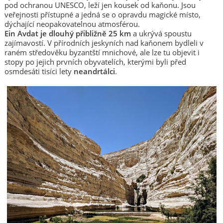
pod ochranou UNESCO, leží jen kousek od kaňonu. Jsou
veřejnosti přístupné a jedná se o opravdu magické místo,
dýchající neopakovatelnou atmosférou.
Ein Avdat je dlouhý přibližně 25 km
a ukrývá spoustu
zajímavostí. V přírodních jeskyních nad kaňonem bydleli v
raném středověku byzantští mnichové, ale lze tu objevit i
stopy po jejich prvních obyvatelích, kterými byli před
osmdesáti tisíci lety
neandrtálci
.