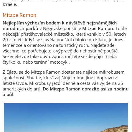
Izraele.
Mitzpe Ramon
Nejlepším výchozím bodem k návštěvě nejznámějších
národních parků
v Negevské poušti je
Mitzpe Ramon
. Tohle
někdejší přistěhovalecké městečko, které vzniklo v 50. letech
20. století, když se stavěla pouštní dálnice do Ejlatu, je dnes
téměř zcela orientováno na turistický ruch. Najdete zde
všechno, co potřebujete k výpravě do nehostinné pouště.
Seženete zde také ubytování a můžete si zde půjčit třeba
čtyřkolku nebo terénní motocykl.
Z Ejlatu se do Mitzpe Ramon dostanete nejlépe mikrobusem
společnosti Shuttle, která zajišťuje mimo jiné i dopravu z
letiště Ovda. Mikrobusy jezdí denně a cesta vás vyjde na 25
amerických dolarů.
Do Mitzpe Ramon dorazíte asi za hodinu
a půl
.