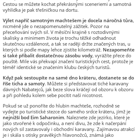
Cestou se můžete kochat překrásnými sceneriemi a samotná
vyhlídka je pak třešničkou na dortu.
Výlet napříč samotným machtešem je docela náročná tůra
,
nicméně jde o nezapomenutelný zážitek. Pozor na
přeceňování svých sil. V měsíční krajině s roztodivnými
skalisky a minimem života je trochu těžké odhadnout
skutečnou vzdálenost, a tak se raději držte značených tras, u
kterých si podle mapy lehce zjistíte kilometráž.
Nezapomeňte
si také přibalit dostatečnou zásobu vody
, vyrážíte přece do
pouště. Mile vás překvapí značení turistických cest, protože je
téměř identické se značením klubu českých turistů.
Když pak sestoupíte na samé dno kráteru, dostanete se do
říše ticha a samoty
. Můžete si představovat tiché karavany
dávných Nabatejců, jak beze slova kráčejí od obzoru k obzoru
a při pohledu kolem sebe pocítit naší nicotnost.
Pokud se už ponoříte do hlubin machteše, rozhodně se
vydejte po turistické stezce do samého srdce kráteru, jímž je
nejnižší bod Eim Saharonim
. Naleznete zde jezírko, které je
jako stvořené k odpočinku, a není divu, že zde k načerpání
nových sil zastavovaly i obchodní karavany. Zajímavou atrakcí
je i skála s otisky pravěkých hlavonožců, známá jako