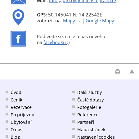
Mail:
info@parkovaniuletistepraha.cz
GPS:
50.145041 N, 14.22542E
zobrazit na
Mapy.cz
|
Google Mapy
Podívejte se, co je u nás nového
na
facebooku
:)
Úvod
Další služby
Ceník
Časté dotazy
Rezervace
Fotogalerie
Po příjezdu
Reference
Ubytování
Partneři
O nás
Mapa stránek
Blog
Nastavení cookies