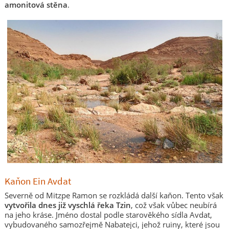
amonitová stěna
.
Kaňon Ein Avdat
Severně od Mitzpe Ramon se rozkládá další kaňon. Tento však
vytvořila dnes již vyschlá řeka Tzin
, což však vůbec neubírá
na jeho kráse. Jméno dostal podle starověkého sídla Avdat,
vybudovaného samozřejmě Nabatejci, jehož ruiny, které jsou