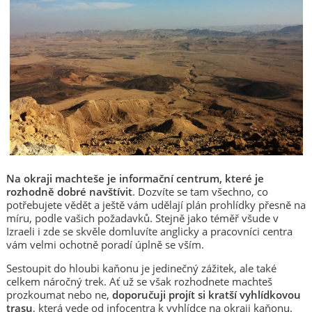
Na okraji machteše je informační centrum, které je
rozhodně dobré navštívit
. Dozvíte se tam všechno, co
potřebujete vědět a ještě vám udělají plán prohlídky přesně na
míru, podle vašich požadavků. Stejně jako téměř všude v
Izraeli i zde se skvěle domluvíte anglicky a pracovníci centra
vám velmi ochotně poradí úplně se vším.
Sestoupit do hloubi kaňonu je jedinečný zážitek, ale také
celkem náročný trek. Ať už se však rozhodnete machteš
prozkoumat nebo ne,
doporučuji projít si kratší vyhlídkovou
trasu
, která vede od infocentra k vyhlídce na okraji kaňonu.