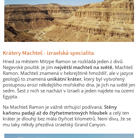
Krátery Machteš - izraelská specialita
Hned za městem Mitzpe Ramon se rozkládá jeden z divů
Negevské pouště. Je jím
největší machteš na světě
, Machteš
Ramon. Machteš znamená v hebrejštině hmoždíř, ale v jazyce
geologů to znamená
unikátní kráter
, který byl vytvořený
postupnou erozí někdejšího mořského dna. Je jich na světě jen
sedm. Šest z nich se nachází v Izraeli a jeden najdete na území
Egypta.
Na Machteš Ramon je vážně strhující podívaná.
Stěny
kaňonu padají až do čtyřsetmetrových hloubek
a celý ten
kráter je dlouhý bez mála čtyřicet kilometrů. Není divu, že se
mu taky někdy přezdívá izraelský Grand Canyon.