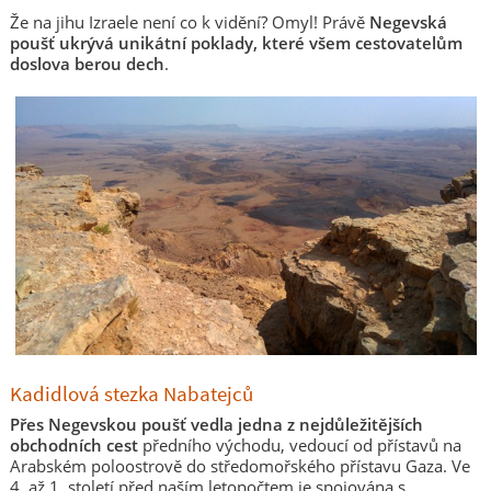
Že na jihu Izraele není co k vidění? Omyl! Právě
Negevská
poušť ukrývá unikátní poklady, které všem cestovatelům
doslova berou dech
.
Kadidlová stezka Nabatejců
Přes Negevskou poušť vedla jedna z nejdůležitějších
obchodních cest
předního východu, vedoucí od přístavů na
Arabském poloostrově do středomořského přístavu Gaza. Ve
4. až 1. století před naším letopočtem je spojována s