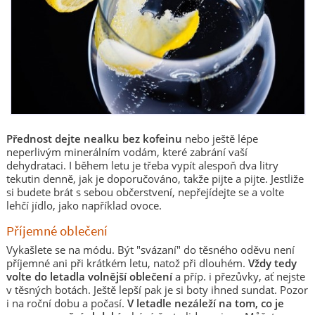
Přednost dejte nealku
bez kofeinu
nebo ještě lépe
neperlivým minerálním vodám, které zabrání vaší
dehydrataci. I během letu je třeba vypít alespoň dva litry
tekutin denně, jak je doporučováno, takže pijte a pijte. Jestliže
si budete brát s sebou občerstvení, nepřejídejte se a volte
lehčí jídlo, jako například ovoce.
Příjemné oblečení
Vykašlete se na módu. Být "svázaní" do těsného oděvu není
příjemné ani při krátkém letu, natož při dlouhém.
Vždy tedy
volte do letadla volnější oblečení
a příp. i přezůvky, ať nejste
v těsných botách. Ještě lepší pak je si boty ihned sundat. Pozor
i na roční dobu a počasí.
V letadle nezáleží na tom, co je