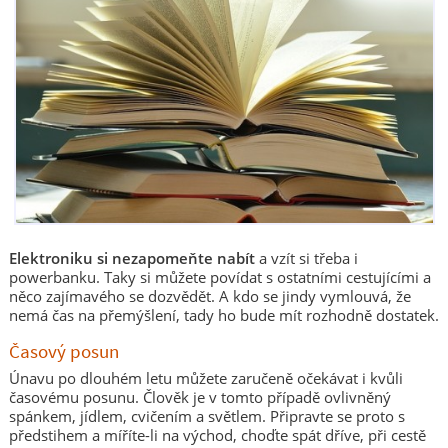
Elektroniku si nezapomeňte nabít
a vzít si třeba i
powerbanku. Taky si můžete povídat s ostatními cestujícími a
něco zajímavého se dozvědět. A kdo se jindy vymlouvá, že
nemá čas na přemýšlení, tady ho bude mít rozhodně dostatek.
Časový posun
Únavu po dlouhém letu můžete zaručeně očekávat i kvůli
časovému posunu. Člověk je v tomto případě ovlivněný
spánkem, jídlem, cvičením a světlem. Připravte se proto s
předstihem a míříte-li na východ, choďte spát dříve, při cestě