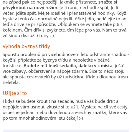
na západ pak co nejpozději. Jakmile přistanete,
snažte si
přivyknout na nový režim
. Je-li ráno, nechoďte spát, Je-li
večer, jděte spát. Mějte ideálně i přenastavené hodinky. Když
byste v tento čas normálně nejedli těžké jídlo, nedělejte to ani
teď a dříve se přizpůsobte. Obloukem se vyhněte také pití s
kofeinem. Čím dřív si zvyknete, tím lépe pro vás. Nám to trvá
většinou dva až tři dny :-)
Výhoda byznys třídy
Spoustu problémů při vícehodinovém letu odstraníte snadno -
když si připlatíte za byznys třídu a nepoletíte v běžné
turistické.
Budete mít lepší sedadla, daleko víc místa
, ještě
více zábavy, občerstvení a nápoje zdarma. Sice to něco stojí,
ale spousta cestovatelů by už turistickou třídou dlouhou trasu
neletěla.
Užijte si to
I když se budete kroutit na sedadle, nuda vás bude drtit a
nepůjde vám usnout, zkuste si to užít. Myslete na cíl své cesty,
úspěšné jednání nebo dovolenou a všechny zážitky, které vás
po tom mnohahodinovém letu čekají :-)