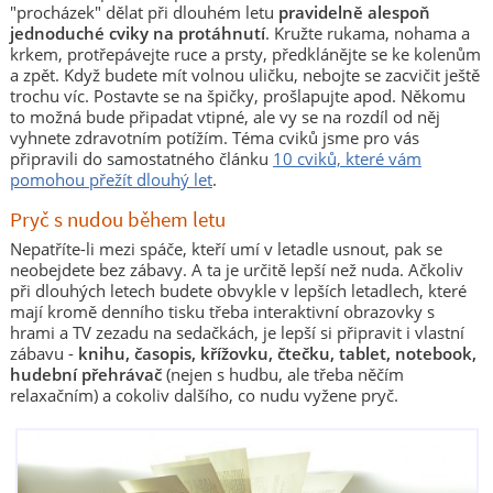
"procházek" dělat při dlouhém letu
pravidelně alespoň
jednoduché cviky na protáhnutí
. Kružte rukama, nohama a
krkem, protřepávejte ruce a prsty, předklánějte se ke kolenům
a zpět. Když budete mít volnou uličku, nebojte se zacvičit ještě
trochu víc. Postavte se na špičky, prošlapujte apod. Někomu
to možná bude připadat vtipné, ale vy se na rozdíl od něj
vyhnete zdravotním potížím. Téma cviků jsme pro vás
připravili do samostatného článku
10 cviků, které vám
pomohou přežít dlouhý let
.
Pryč s nudou během letu
Nepatříte-li mezi spáče, kteří umí v letadle usnout, pak se
neobejdete bez zábavy. A ta je určitě lepší než nuda. Ačkoliv
při dlouhých letech budete obvykle v lepších letadlech, které
mají kromě denního tisku třeba interaktivní obrazovky s
hrami a TV zezadu na sedačkách, je lepší si připravit i vlastní
zábavu -
knihu, časopis, křížovku, čtečku, tablet, notebook,
hudební přehrávač
(nejen s hudbu, ale třeba něčím
relaxačním) a cokoliv dalšího, co nudu vyžene pryč.