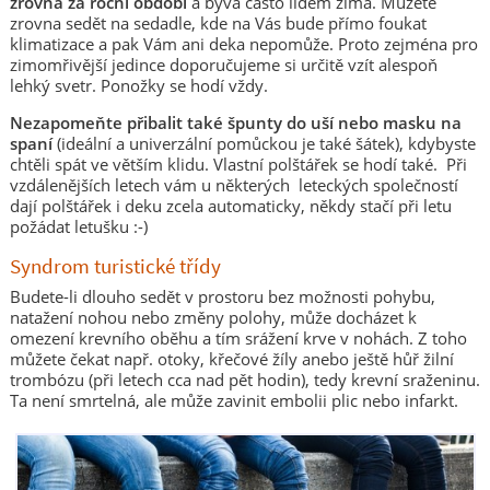
zrovna za roční období
a bývá často lidem zima. Můžete
zrovna sedět na sedadle, kde na Vás bude přímo foukat
klimatizace a pak Vám ani deka nepomůže. Proto zejména pro
zimomřivější jedince doporučujeme si určitě vzít alespoň
lehký svetr. Ponožky se hodí vždy.
Nezapomeňte přibalit také špunty do uší nebo masku na
spaní
(ideální a univerzální pomůckou je také šátek), kdybyste
chtěli spát ve větším klidu. Vlastní polštářek se hodí také. Při
vzdálenějších letech vám u některých leteckých společností
dají polštářek i deku zcela automaticky, někdy stačí při letu
požádat letušku :-)
Syndrom turistické třídy
Budete-li dlouho sedět v prostoru bez možnosti pohybu,
natažení nohou nebo změny polohy, může docházet k
omezení krevního oběhu a tím srážení krve v nohách. Z toho
můžete čekat např. otoky, křečové žíly anebo ještě hůř žilní
trombózu (při letech cca nad pět hodin), tedy krevní sraženinu.
Ta není smrtelná, ale může zavinit embolii plic nebo infarkt.