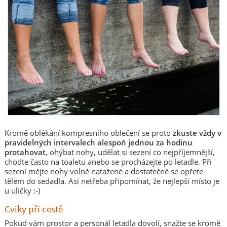
Kromě oblékání kompresního oblečení se proto
zkuste vždy v
pravidelných intervalech alespoň jednou za hodinu
protahovat
, ohýbat nohy, udělat si sezení co nejpříjemnější,
choďte často na toaletu anebo se procházejte po letadle. Při
sezení mějte nohy volně natažené a dostatečně se opřete
tělem do sedadla. Asi netřeba připomínat, že nejlepší místo je
u uličky :-)
Cviky při cestě
Pokud vám prostor a personál letadla dovolí, snažte se kromě