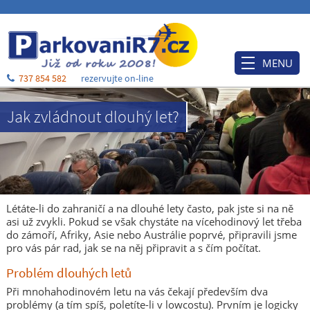
MENU
737 854 582
rezervujte on-line
Úvod
Jak zvládnout dlouhý let?
Ceník
Rezervace
Po příjezdu
Ubytování
Létáte-li do zahraničí a na dlouhé lety často, pak jste si na ně
asi už zvykli. Pokud se však chystáte na vícehodinový let třeba
O nás
do zámoří, Afriky, Asie nebo Austrálie poprvé, připravili jsme
pro vás pár rad, jak se na něj připravit a s čím počítat.
Blog
Problém dlouhých letů
Kontakt a mapa
Při mnohahodinovém letu na vás čekají především dva
problémy (a tím spíš, poletíte-li v lowcostu). Prvním je logicky