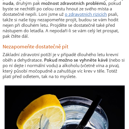
nuda
, druhým pak
možnost zdravotních problémů
, pokud
byste se nechtěli po celou cestu hnout ze svého místa a
dostatečně nepili. Loni jsme už
o zdravotních rizicích
psali,
takže si naše tipy nezapomeňte projít, budou se vám hodit
nejen při dlouhém letu. Projděte se dostatečně také před
nástupem do letadla. A nepodaří-li se vám celý let prospat,
pak čtěte dál.
Nezapomeňte dostatečně pít
Základní zdravotní potíží je v případě dlouhého letu krevní
oběh a dehydratace.
Pokud možno se vyhněte kávě
(nebo si
po ní dejte i normální vodu) a alkoholu (včetně vína a piva),
který působí močopudně a zahušťuje víc krev v těle. Totéž
platí před odletem, tak na to myslete.