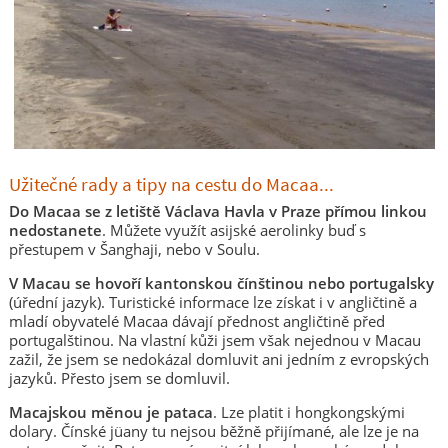
Užitečné rady a tipy na cestu do Macaa...
Do Macaa se z letiště Václava Havla v Praze přímou linkou
nedostanete
. Můžete využít asijské aerolinky buď s
přestupem v Šanghaji, nebo v Soulu.
V Macau se hovoří kantonskou čínštinou nebo portugalsky
(úřední jazyk). Turistické informace lze získat i v angličtině a
mladí obyvatelé Macaa dávají přednost angličtině před
portugalštinou. Na vlastní kůži jsem však nejednou v Macau
zažil, že jsem se nedokázal domluvit ani jedním z evropských
jazyků. Přesto jsem se domluvil.
Macajskou měnou je pataca
. Lze platit i hongkongskými
dolary. Čínské jüany tu nejsou běžně přijímané, ale lze je na