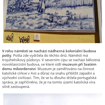
V rohu náměstí se nachází nádherná koloniální budova
pošty
. Pošta zde vydržela do těchto dnů. Náměstí má
trojúhelníkový půdorys. V severním cípu se nachází bělostná
novoklasicistní budova, ve které sídlí
muzeum při Svatém
domu milosrdenství
. Muzeum je zaměřováno na činnost
katolické církve v Asii a důraz na snahu přiblížit západní a
východní civilizaci. Tím, že se tu dlouho držela portugalská
správa, je zapříčiněno, že je na tomto území katolická víra
silně zastoupená.