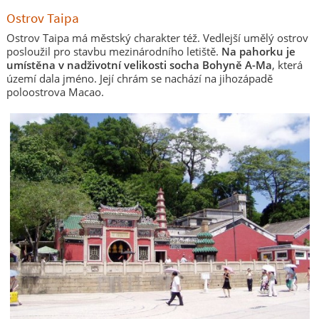
Ostrov Taipa
Ostrov Taipa má městský charakter též. Vedlejší umělý ostrov
posloužil pro stavbu mezinárodního letiště.
Na pahorku je
umístěna v nadživotní velikosti socha Bohyně A-Ma
, která
území dala jméno. Její chrám se nachází na jihozápadě
poloostrova Macao.