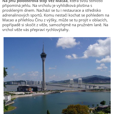
Na jihu poloostrova stojí Věž Macaa
, která svou štíhlostí
připomíná jehlu. Na vrcholu je vyhlídková plošina s
proskleným dnem. Nachází se tu i restaurace a středisko
adrenalinových sportů. Komu nestačí kochat se pohledem na
Macao a přilehlou Čínu z výšky, může se tu projít v oblacích,
popřípadě si skočit z věže, samozřejmě na pružném laně. Na
vrchol věže vás přepraví rychlovýtahy.