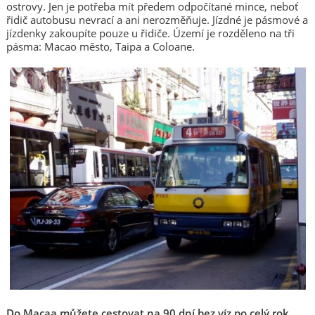
ostrovy. Jen je potřeba mít předem odpočítané mince, neboť
řidič autobusu nevrací a ani nerozměňuje. Jízdné je pásmové a
jízdenky zakoupíte pouze u řidiče. Území je rozděleno na tři
pásma: Macao město, Taipa a Coloane.
Do Macaa můžete cestovat na 90 dní bez víz po celý rok
.