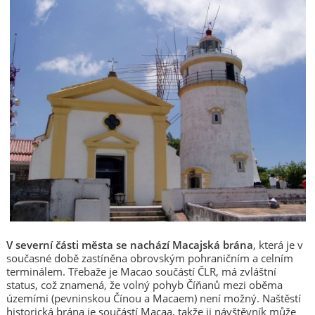
V severní části města se nachází Macajská brána
, která je v
současné době zastíněna obrovským pohraničním a celním
terminálem. Třebaže je Macao součástí ČLR, má zvláštní
status, což znamená, že volný pohyb Číňanů mezi oběma
územími (pevninskou Čínou a Macaem) není možný. Naštěstí
historická brána je součástí Macaa, takže ji návštěvník může