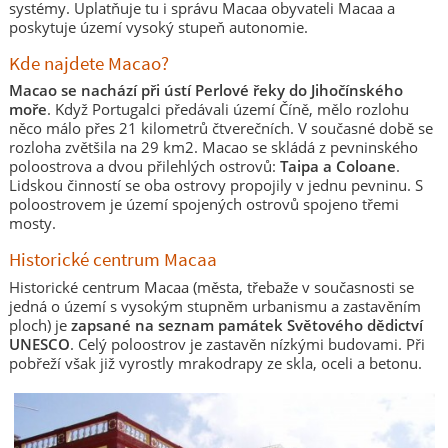
systémy. Uplatňuje tu i správu Macaa obyvateli Macaa a
poskytuje území vysoký stupeň autonomie.
Kde najdete Macao?
Macao se nachází při ústí Perlové řeky do Jihočínského
moře
. Když Portugalci předávali území Číně, mělo rozlohu
něco málo přes 21 kilometrů čtverečních. V současné době se
rozloha zvětšila na 29 km
2
. Macao se skládá z pevninského
poloostrova a dvou přilehlých ostrovů:
Taipa a Coloane
.
Lidskou činností se oba ostrovy propojily v jednu pevninu. S
poloostrovem je území spojených ostrovů spojeno třemi
mosty.
Historické centrum Macaa
Historické centrum Macaa (města, třebaže v současnosti se
jedná o území s vysokým stupněm urbanismu a zastavěním
ploch) je
zapsané na seznam památek Světového dědictví
UNESCO
. Celý poloostrov je zastavěn nízkými budovami. Při
pobřeží však již vyrostly mrakodrapy ze skla, oceli a betonu.