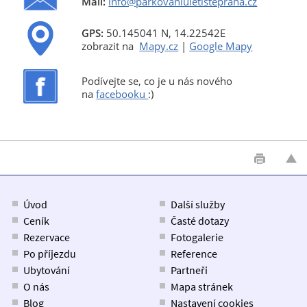
Mail:
info@parkovaniuletistepraha.cz
GPS:
50.145041 N, 14.22542E
zobrazit na
Mapy.cz
|
Google Mapy
Podívejte se, co je u nás nového
na
facebooku
:)
Úvod
Další služby
Ceník
Časté dotazy
Rezervace
Fotogalerie
Po příjezdu
Reference
Ubytování
Partneři
O nás
Mapa stránek
Blog
Nastavení cookies