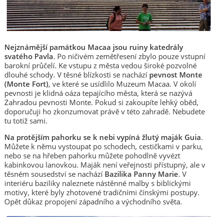
Nejznámější památkou Macaa jsou ruiny katedrály
svatého Pavla
. Po ničivém zemětřesení zbylo pouze vstupní
barokní průčelí. Ke vstupu z města vedou široké pozvolné
dlouhé schody. V těsné blízkosti se nachází
pevnost Monte
(Monte Fort)
, ve které se usídlilo Muzeum Macaa. V okolí
pevnosti je klidná oáza tepajícího města, která se nazývá
Zahradou pevnosti Monte. Pokud si zakoupíte lehký oběd,
doporučuji ho zkonzumovat právě v této zahradě. Nebudete
tu totiž sami.
Na protějším pahorku se k nebi vypíná žlutý maják Guia
.
Můžete k němu vystoupat po schodech, cestičkami v parku,
nebo se na hřeben pahorku můžete pohodlně vyvézt
kabinkovou lanovkou. Maják není veřejnosti přístupný, ale v
těsném sousedství se nachází
Bazilika Panny Marie
. V
interiéru baziliky naleznete nástěnné malby s biblickými
motivy, které byly zhotovené tradičními čínskými postupy.
Opět důkaz propojení západního a východního světa.