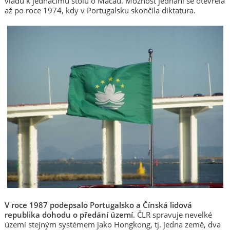
vládu k jednacímu stolu o Macau. Možnost jednání se otevřela
až po roce 1974, kdy v Portugalsku skončila diktatura.
V roce 1987 podepsalo Portugalsko a Čínská lidová
republika dohodu o předání území
. ČLR spravuje nevelké
území stejným systémem jako Hongkong, tj. jedna země, dva