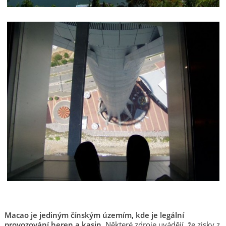
Macao je jediným čínským územím, kde je legální
provozování heren a kasin
. Některé zdroje uvádějí, že zisky z