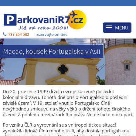
MENU
737 854 582
rezervujte on-line
Úvod
Macao, kousek Portugalska v Asii
Ceník
Rezervace
Po příjezdu
Ubytování
Do 20. prosince 1999 držela evropská země poslední
koloniální državu. Tohoto dne přišlo Portugalsko o poslední
O nás
závislé území. V 19. století vnutilo Portugalsko Číně
nevýhodnou smlouvu na věky věků o držení tohoto čínského
Blog
území. Z pohledu mezinárodního práva šlo de facto o okupaci.
Kontakt a mapa
Po vzniku ČLR a vyrovnání se s vnitropolitickou situací
vynaložila lidová Čína mnoho úsilí, aby dostala portugalskou