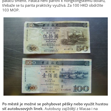
patacu směnit. Pataca není paritní k hongkongskému dolaru,
třebaže se tu parita prakticky využívá. Za 100 HKD obdržíte
103 MOP.
Po městě je možné se pohybovat pěšky nebo využít hustou
síť autobusových linek
. Autobusy zajíždějí z Macaa i na