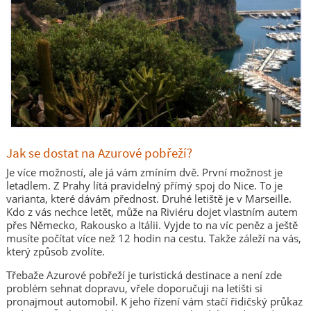
Jak se dostat na Azurové pobřeží?
Je více možností, ale já vám zmíním dvě. První možnost je
letadlem. Z Prahy lítá pravidelný přímý spoj do Nice. To je
varianta, které dávám přednost. Druhé letiště je v Marseille.
Kdo z vás nechce letět, může na Riviéru dojet vlastním autem
přes Německo, Rakousko a Itálii. Vyjde to na víc peněz a ještě
musíte počítat více než 12 hodin na cestu. Takže záleží na vás,
který způsob zvolíte.
Třebaže Azurové pobřeží je turistická destinace a není zde
problém sehnat dopravu, vřele doporučuji na letišti si
pronajmout automobil. K jeho řízení vám stačí řidičský průkaz