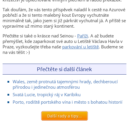
Tak doufám, že vás tento příspěvek naladil k cestě na Azurové
pobřeží a že si tento malebný kout Evropy vychutnáte
minimálně tak, jako jsem si již párkrát vychutnal já. A příště se
vypravíme už mimo starý kontinent.
Přečtěte si také o krásce nad Seinou -
Paříži
. A až budete
přemýšlet, kde zaparkovat své auto u Letiště Václava Havla v
Praze, vyzkoušejte třeba naše
parkování u letiště
. Budeme se
na vás těšit :-)
Přečtěte si další článek
Wales, země protnutá tajemnými hrady, dechberoucí
přírodou i jedinečnou atmosférou
Svatá Lucie, tropický ráj v Karibiku
Porto, rodiště portského vína i město s bohatou historií
Další rady a tipy...