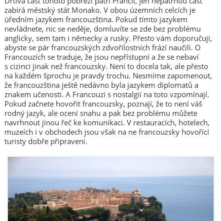
Drtivá část tohoto pobřeží patří Francii, jen nepatrnou část
zabírá městský stát Monako. V obou územních celcích je
úředním jazykem francouzština. Pokud tímto jazykem
nevládnete, nic se neděje, domluvíte se zde bez problému
anglicky, sem tam i německy a rusky. Přesto vám doporučuji,
abyste se pár francouzských zdvořilostních frází naučili. O
Francouzích se traduje, že jsou nepřístupní a že se nebaví
s cizinci jinak než francouzsky. Není to docela tak, ale přesto
na každém šprochu je pravdy trochu. Nesmíme zapomenout,
že francouzština ještě nedávno byla jazykem diplomatů a
znakem učenosti. A Francouzi s nostalgií na toto vzpomínají.
Pokud začnete hovořit francouzsky, poznají, že to není váš
rodný jazyk, ale ocení snahu a pak bez problému můžete
navrhnout jinou řeč ke komunikaci. V restauracích, hotelech,
muzeích i v obchodech jsou však na ne francouzsky hovořící
turisty dobře připraveni.