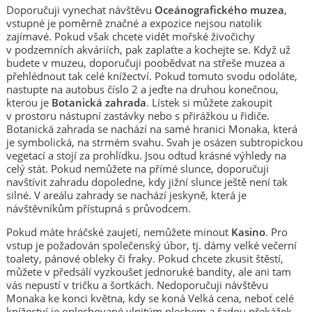
Doporučuji vynechat návštěvu
Oceánografického muzea
,
vstupné je poměrně značné a expozice nejsou natolik
zajímavé. Pokud však chcete vidět mořské živočichy
v podzemních akváriích, pak zaplaťte a kochejte se. Když už
budete v muzeu, doporučuji poobědvat na střeše muzea a
přehlédnout tak celé knížectví. Pokud tomuto svodu odoláte,
nastupte na autobus číslo 2 a jeďte na druhou konečnou,
kterou je
Botanická zahrada
. Lístek si můžete zakoupit
v prostoru nástupní zastávky nebo s přirážkou u řidiče.
Botanická zahrada se nachází na samé hranici Monaka, která
je symbolická, na strmém svahu. Svah je osázen subtropickou
vegetací a stojí za prohlídku. Jsou odtud krásné výhledy na
celý stát. Pokud nemůžete na přímé slunce, doporučuji
navštívit zahradu dopoledne, kdy jižní slunce ještě není tak
silné. V areálu zahrady se nachází jeskyně, která je
návštěvníkům přístupná s průvodcem.
Pokud máte hráčské zaujetí, nemůžete minout
Kasino
. Pro
vstup je požadován společenský úbor, tj. dámy velké večerní
toalety, pánové obleky či fraky. Pokud chcete zkusit štěstí,
můžete v předsálí vyzkoušet jednoruké bandity, ale ani tam
vás nepustí v tričku a šortkách. Nedoporučuji návštěvu
Monaka ke konci května, kdy se koná Velká cena, neboť celé
knížectví je oplechované vlnitým plechem a řadou překážek.