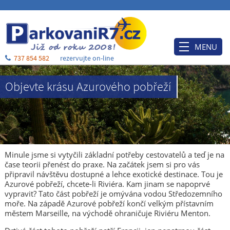
MENU
737 854 582
rezervujte on-line
Úvod
Objevte krásu Azurového pobřeží
Ceník
Rezervace
Po příjezdu
Ubytování
Minule jsme si vytyčili základní potřeby cestovatelů a teď je na
čase teorii přenést do praxe. Na začátek jsem si pro vás
O nás
připravil návštěvu dostupné a lehce exotické destinace. Tou je
Azurové pobřeží, chcete-li Riviéra. Kam jinam se napoprvé
Blog
vypravit? Tato část pobřeží je omývána vodou Středozemního
moře. Na západě Azurové pobřeží končí velkým přístavním
Kontakt a mapa
městem Marseille, na východě ohraničuje Riviéru Menton.