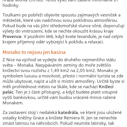
hodinky.
Toulkami po pobřeží objevíte spoustu zajímavých vesniček a
městeček, které vás nadchnou svou poklidnou atmosférou.
Pokud bude na vás jižní středomořské slunce silné, doporučuji
výlety do vnitrozemí, kde se nechte okouzlit krásou kraje
Provence
. V pozdním létě, když kvete levandule, je nad celým
krajem příjemný odér vybízející k poklidu a relaxaci.
Monako to nejsou jen kasína
Z Nice na východ se vydejte do druhého nejmenšího státu
světa – Monaka. Nasypáváním zeminy do moře zvětšilo
knížectví svou rozlohu z 1,49 km
2
na 2,05 km
2
. Monako je
symbolem luxusu a movitosti, přesto i normální turista se zde
může ubytovat, najíst a užít si místní atmosféry. Určitě byste si
měli prohlédnout město na Skále, kde se nachází
Knížecí
palác
. Ten je z části přístupný, a když budete platit vstupné
vyšší bankovkou, určitě vám budou vrácené mince ražené
Monakem.
Za zastavení stojí i nedaleká
katedrála
, ve které jsou uložené
ostatky kněžny Grace a knížete Reiniera III. Jen se nenechte
zmást latinou na náhrobcích. Pokud neumíte latinsky, tak