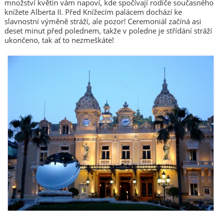
množství květin vám napoví, kde spočívají rodiče současného
knížete Alberta II. Před Knížecím palácem dochází ke
slavnostní výměně stráží, ale pozor! Ceremoniál začíná asi
deset minut před polednem, takže v poledne je střídání stráží
ukončeno, tak ať to nezmeškáte!