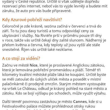
vydaný v České republice. Určitě si však udělejte dopředu
rezervaci přes internet, neboť vás to vyjde levněji a budete mít
záruku, že auto pro vás bude připravené.
Kdy Azurové pobřeží navštívit?
Celoročně je zde krásně, sezóna začíná v červenci a trvá do
září. To tu jsou davy turistů a tomu odpovídají ceny za
ubytování i služby. Na Riviéře prší v průměru pouze tři dny
v roce, takže vás určitě čekají dny zalité sluncem. Nádherný je
přelom května a června, kdy teploty už jsou vyšší ale stále
snesitelné. Říjen vás určitě také nezklame.
A co stojí za vidění?
Začnu ve městě
Nice
, které je proslavené Anglickou zátokou,
která je lemována pobřežní promenádou a pláží. Téměř tři
kilometry kvalitní městské pláže láká ke koupání. Určitě byste
se měli zatoulat do úzkých uliček města a posedět v místní
palačinkárně či prodejně zmrzlin. Starým městem vystoupáte
na vršek Le Château, odkud je krásný pohled na staré město a
zátoku. Kdo se bojí výšlapu po schodech, může využít výtahu.
Další téměř povinnou zastávkou je město
Cannes
, kde si u
Festivalového paláce můžete prohlédnout otisky rukou