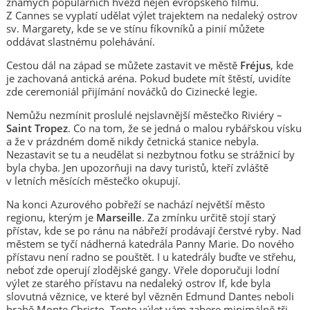
známých populárních hvězd nejen evropského filmu.
Z Cannes se vyplatí udělat výlet trajektem na nedaleký ostrov
sv. Margarety, kde se ve stínu fíkovníků a pinií můžete
oddávat slastnému polehávání.
Cestou dál na západ se můžete zastavit ve městě
Fréjus
, kde
je zachovaná antická aréna. Pokud budete mít štěstí, uvidíte
zde ceremoniál přijímání nováčků do Cizinecké legie.
Nemůžu nezmínit proslulé nejslavnější městečko Riviéry –
Saint Tropez
. Co na tom, že se jedná o malou rybářskou vísku
a že v prázdném domě nikdy četnická stanice nebyla.
Nezastavit se tu a neudělat si nezbytnou fotku se strážnicí by
byla chyba. Jen upozorňuji na davy turistů, kteří zvláště
v letních měsících městečko okupují.
Na konci Azurového pobřeží se nachází největší město
regionu, kterým je
Marseille
. Za zmínku určitě stojí starý
přístav, kde se po ránu na nábřeží prodávají čerstvé ryby. Nad
městem se tyčí nádherná katedrála Panny Marie. Do nového
přístavu není radno se pouštět. I u katedrály buďte ve střehu,
neboť zde operují zlodějské gangy. Vřele doporučuji lodní
výlet ze starého přístavu na nedaleký ostrov If, kde byla
slovutná věznice, ve které byl vězněn Edmund Dantes neboli
hrabě Monte Christo. Tento výlet vám zabere minimálně tři