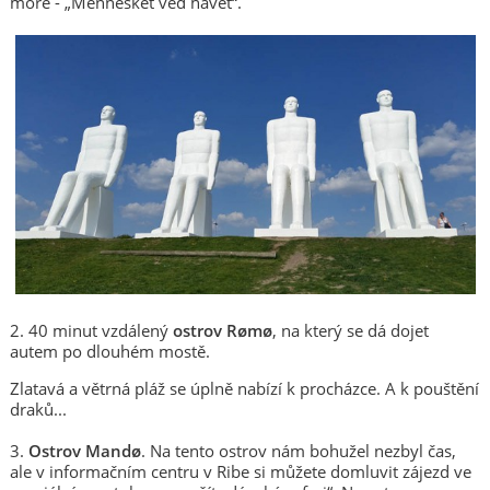
moře - „Mennesket ved havet“.
2. 40 minut vzdálený
ostrov Rømø
, na který se dá dojet
autem po dlouhém mostě.
Zlatavá a větrná pláž se úplně nabízí k procházce. A k pouštění
draků...
3.
Ostrov Mandø
. Na tento ostrov nám bohužel nezbyl čas,
ale v informačním centru v Ribe si můžete domluvit zájezd ve