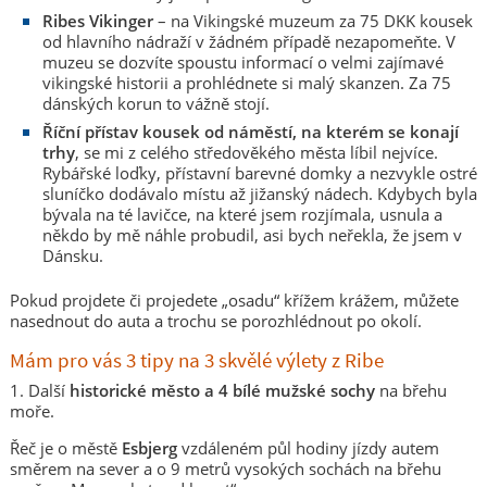
Ribes Vikinger
– na Vikingské muzeum za 75 DKK kousek
od hlavního nádraží v žádném případě nezapomeňte. V
muzeu se dozvíte spoustu informací o velmi zajímavé
vikingské historii a prohlédnete si malý skanzen. Za 75
dánských korun to vážně stojí.
Říční přístav kousek od náměstí, na kterém se konají
trhy
, se mi z celého středověkého města líbil nejvíce.
Rybářské loďky, přístavní barevné domky a nezvykle ostré
sluníčko dodávalo místu až jižanský nádech. Kdybych byla
bývala na té lavičce, na které jsem rozjímala, usnula a
někdo by mě náhle probudil, asi bych neřekla, že jsem v
Dánsku.
Pokud projdete či projedete „osadu“ křížem krážem, můžete
nasednout do auta a trochu se porozhlédnout po okolí.
Mám pro vás 3 tipy na 3 skvělé výlety z Ribe
1. Další
historické město a 4 bílé mužské sochy
na břehu
moře.
Řeč je o městě
Esbjerg
vzdáleném půl hodiny jízdy autem
směrem na sever a o 9 metrů vysokých sochách na břehu