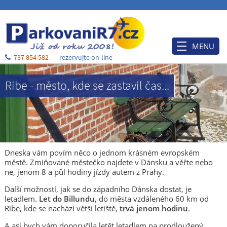
MENU
737 854 582
rezervujte on-line
Úvod
Ribe - město, kde se zastavil čas...
Ceník
Rezervace
Po příjezdu
Ubytování
Dneska vám povím něco o jednom krásném evropském
městě. Zmiňované městečko najdete v Dánsku a věřte nebo
O nás
ne, jenom 8 a půl hodiny jízdy autem z Prahy.
Blog
Další možností, jak se do západního Dánska dostat, je
letadlem.
Let do Billundu
, do města vzdáleného 60 km od
Kontakt a mapa
Ribe, kde se nachází větší letiště,
trvá jenom hodinu
.
A asi bych vám doporučila letět letadlem na prodloužený