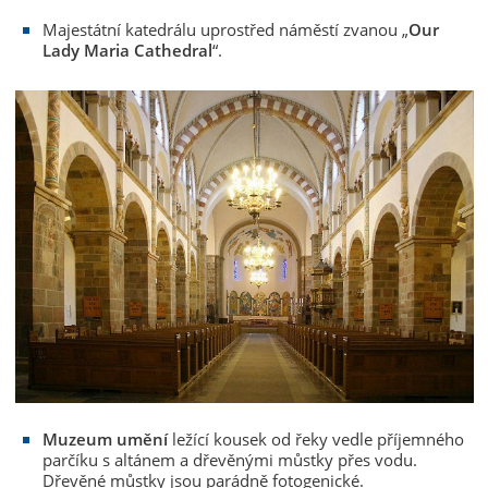
Majestátní katedrálu uprostřed náměstí zvanou „
Our
Lady Maria Cathedral
“.
Muzeum umění
ležící kousek od řeky vedle příjemného
parčíku s altánem a dřevěnými můstky přes vodu.
Dřevěné můstky jsou parádně fotogenické.