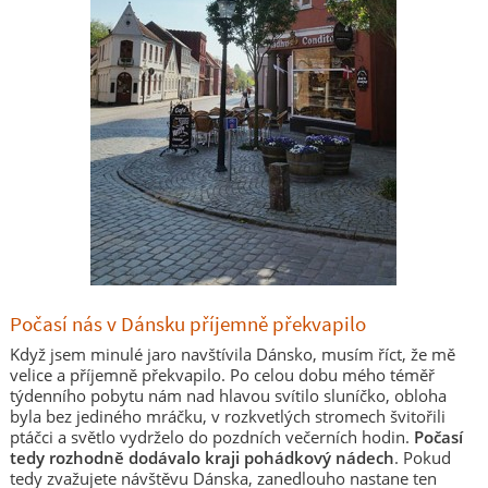
Počasí nás v Dánsku příjemně překvapilo
Když jsem minulé jaro navštívila Dánsko, musím říct, že mě
velice a příjemně překvapilo. Po celou dobu mého téměř
týdenního pobytu nám nad hlavou svítilo sluníčko, obloha
byla bez jediného mráčku, v rozkvetlých stromech švitořili
ptáčci a světlo vydrželo do pozdních večerních hodin.
Počasí
tedy rozhodně dodávalo kraji pohádkový nádech
. Pokud
tedy zvažujete návštěvu Dánska, zanedlouho nastane ten