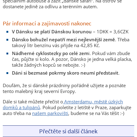
speciálním autobuse a zažít „dánské safari“. Na ostrov se
dostanete jedině za odlivu a terénním autem.
Pár informací a zajímavostí nakonec
V Dánsku se platí Dánskou korunou
– 1DKK = 3,6CZK
Dánsko bohužel nepatří mezi nejlevnější země
. Třeba
takový litr benzínu vás přijde na 42,85 Kč.
Nádherné cyklostezky po celé zem
i. Pokud vám zbude
čas, půjčte si kolo. A pozor, Dánsko je jedna velká placka,
takže žádných kopců se nebojte. :-)
Dáni si bezmasé pokrmy skoro neumí představit
.
Doufám, že si dánské prázdniny pořádně užijete a poznáte
tento malebný kraj severní Evropy.
Dále si také můžete přečíst o
Amsterdamu, městě úzkých
domků a tulipánů
. Pokud poletíte z letiště v Praze, zaparkujte
auto třeba na
našem parkovišti
, budeme se na Vás těšit :-)
Přečtěte si další článek