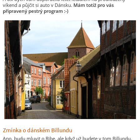
víkend a půjčit si auto v Dánsku.
Mám totiž pro vás
připravený pestrý program :-)
Zmínka o dánském Billundu
Ano, budu mluvit o Ribe, ale když už budete v tom Billundu,