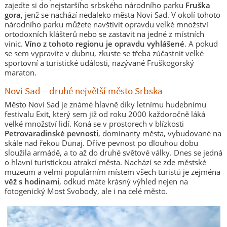
zajeďte si do nejstaršího srbského národního parku
Fruška
gora
, jenž se nachází nedaleko města Novi Sad. V okolí tohoto
národního parku můžete navštívit opravdu velké množství
ortodoxních klášterů nebo se zastavit na jedné z místních
vinic.
Víno z tohoto regionu je opravdu vyhlášené
. A pokud
se sem vypravíte v dubnu, zkuste se třeba zúčastnit velké
sportovní a turistické události, nazývané Fruškogorský
maraton.
Novi Sad – druhé největší město Srbska
Město Novi Sad je známé hlavně díky letnímu hudebnímu
festivalu Exit, který sem již od roku 2000 každoročně láká
velké množství lidí. Koná se v prostorech v blízkosti
Petrovaradinské pevnosti
, dominanty města, vybudované na
skále nad řekou Dunaj. Dříve pevnost po dlouhou dobu
sloužila armádě, a to až do druhé světové války. Dnes se jedná
o hlavní turistickou atrakcí města. Nachází se zde městské
muzeum a velmi populárním místem všech turistů je zejména
věž s hodinami
, odkud máte krásný výhled nejen na
fotogenický Most Svobody, ale i na celé město.