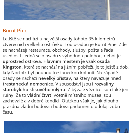
Burnt Pine
Letiště se nachází u největší osady tohoto 35 kilometrů
čtverečních velkého ostrůvku. Tou osadou je Burnt Pine. Zde
se nacházejí restaurace, obchody, služby, pošta a řada
usedlostí. Jedná se o osadu s výhodnou polohou, neboť je
uprostřed ostrova
.
Hlavním městem je však osada
Kingston
, která se nachází na jižním pobřeží. Je to ještě z dob,
kdy Norfolk byl pouhou trestaneckou kolonií. Na západě
osady se nachází
nevelký přístav
, na který navazuje hned
trestanecká nemocnice
. V sousedství jsou i
rozvaliny
starobylého klikového mlýnu
. Z bývalé věznice jsou také jen
ruiny. Za to
vládní čtvrť
, včetně místního muzea jsou
zachovalé a v dobré kondici. Otázkou však je, jak dlouho
prázdná vládní budova i budova parlamentu odolají zubu
času.