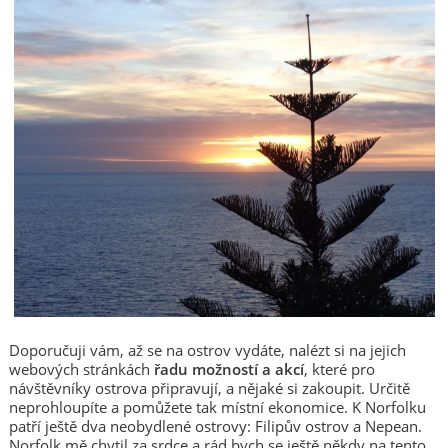
Doporučuji vám, až se na ostrov vydáte, nalézt si na jejich
webových stránkách
řadu možností a akcí
, které pro
návštěvníky ostrova připravují, a nějaké si zakoupit. Určitě
neprohloupíte a pomůžete tak místní ekonomice. K Norfolku
patří ještě dva neobydlené ostrovy: Filipův ostrov a Nepean.
Norfolk mě chytil za srdce a rád bych se ještě někdy na tento