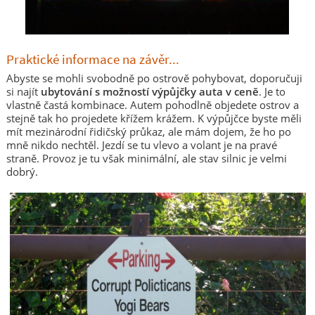
Praktické informace na závěr...
Abyste se mohli svobodně po ostrově pohybovat, doporučuji
si najít
ubytování s možností výpůjčky auta v ceně
. Je to
vlastně častá kombinace. Autem pohodlně objedete ostrov a
stejně tak ho projedete křížem krážem. K výpůjčce byste měli
mít mezinárodní řidičský průkaz, ale mám dojem, že ho po
mně nikdo nechtěl. Jezdí se tu vlevo a volant je na pravé
straně. Provoz je tu však minimální, ale stav silnic je velmi
dobrý.