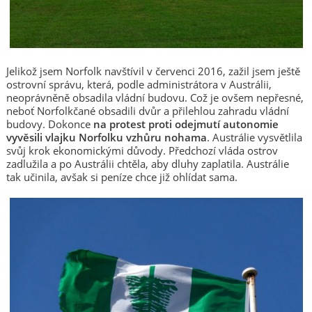
Jelikož jsem Norfolk navštívil v červenci 2016, zažil jsem ještě
ostrovní správu, která, podle administrátora v Austrálii,
neoprávněně obsadila vládní budovu. Což je ovšem nepřesné,
neboť Norfolkčané obsadili dvůr a přilehlou zahradu vládní
budovy. Dokonce
na protest proti odejmutí autonomie
vyvěsili vlajku Norfolku vzhůru nohama
. Austrálie vysvětlila
svůj krok ekonomickými důvody. Předchozí vláda ostrov
zadlužila a po Austrálii chtěla, aby dluhy zaplatila. Austrálie
tak učinila, avšak si peníze chce již ohlídat sama.