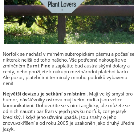
Norfolk se nachází v mírném subtropickém pásmu a počasí se
nikterak neliší od toho našeho. Vše potřebné nakoupíte ve
zmíněném
Burnt Pine
a zaplatíte buď australskými dolary a
centy, nebo použijete k nákupu mezinárodní platební kartu.
Ale pozor, platebními terminály mnoho podniků vybaveno
není!
Největší devizou je setkání s místními
. Mají velký smysl pro
humor, návštěvníky ostrova mají velmi rádi a jsou velice
komunikativní. Dohovoříte se s nimi anglicky, ale můžete se
od nich naučit i pár frází v jejich jazyku norfuk, což je jazyk
kreolský. I když jeho užívání upadá, jsou snahy o jeho
znovuvzkříšení a od roku 2005 je uzákoněn jako druhý úřední
jazyk.