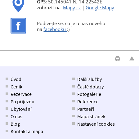
GPS:
50.145041 N, 14.22542E
zobrazit na
Mapy.cz
|
Google Mapy
Podívejte se, co je u nás nového
na
facebooku
:)
Úvod
Další služby
Ceník
Časté dotazy
Rezervace
Fotogalerie
Po příjezdu
Reference
Ubytování
Partneři
O nás
Mapa stránek
Blog
Nastavení cookies
Kontakt a mapa