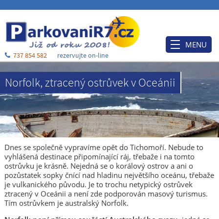
MENU
737 854 582
rezervujte on-line
Úvod
Norfolk, ztracený ostrůvek v Oceánii
Ceník
Rezervace
Po příjezdu
Ubytování
Dnes se společně vypravíme opět do Tichomoří. Nebude to
vyhlášená destinace připomínající ráj, třebaže i na tomto
O nás
ostrůvku je krásně. Nejedná se o korálový ostrov a ani o
pozůstatek sopky čnící nad hladinu největšího oceánu, třebaže
Blog
je vulkanického původu. Je to trochu netypický ostrůvek
ztracený v Oceánii a není zde podporován masový turismus.
Kontakt a mapa
Tím ostrůvkem je australský Norfolk.