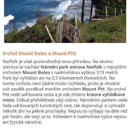
Vrchol Mount Bates a Mount Pitt
Norfolk je však pozoruhodný svou přírodou. Na severu
ostrova se nachází
Národní park ostrova Norfolk
s nejvyšším
vrcholem
Mount Bates
s nadmořskou výškou 319 metrů.
Park byl vyhlášen asi na 3,5 kilometrech čtverečních. Na
tomto vrcholu není žádné místo rozhledu, proto je vhodné
vzít zavděk poněkud menším vrcholem
Mount Pitt
. Na vrchol
Pitt vede udržovaná cesta a je zde zřízeno
krásné vyhlídkové
místo
. Odtud přehlédnete celý ostrov. Národním parkem vede
řada udržovaných turistických cest, tak doporučuji si vyhradit
několik dní na pěkné procházky. Nejsou to výšlapy na déle než
pár hodin, ale stojí za to. Vzhledem k nadmořské výšce nejsou
ani fyzické náročné.