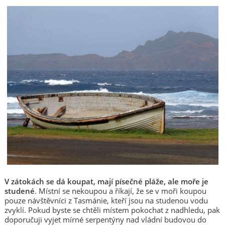
V zátokách se dá koupat, mají písečné pláže, ale moře je
studené
. Místní se nekoupou a říkají, že se v moři koupou
pouze návštěvníci z Tasmánie, kteří jsou na studenou vodu
zvyklí. Pokud byste se chtěli místem pokochat z nadhledu, pak
doporučuji vyjet mírné serpentýny nad vládní budovou do