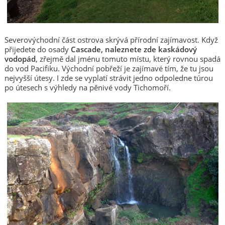
Severovýchodní část ostrova skrývá přírodní zajímavost. Když
přijedete do osady
Cascade, naleznete zde kaskádový
vodopád
, zřejmě dal jménu tomuto místu, který rovnou spadá
do vod Pacifiku. Východní pobřeží je zajímavé tím, že tu jsou
nejvyšší útesy. I zde se vyplatí strávit jedno odpoledne túrou
po útesech s výhledy na pěnivé vody Tichomoří.