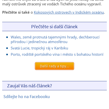
malý ostrůvek ztracený ve vodách Tichého oceánu vypravil.
Přečtěte si také
o
Kokosových ostrovech v Indickém oceánu
.
Přečtěte si další článek
Wales, země protnutá tajemnými hrady, dechberoucí
přírodou i jedinečnou atmosférou
Svatá Lucie, tropický ráj v Karibiku
Porto, rodiště portského vína i město s bohatou historií
Další rady a tipy...
Zaujal Vás náš článek?
Sdílejte ho na Facebooku