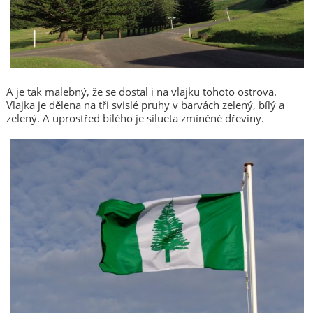
A je tak malebný, že se dostal i na vlajku tohoto ostrova.
Vlajka je dělena na tři svislé pruhy v barvách zelený, bílý a
zelený. A uprostřed bílého je silueta zmíněné dřeviny.