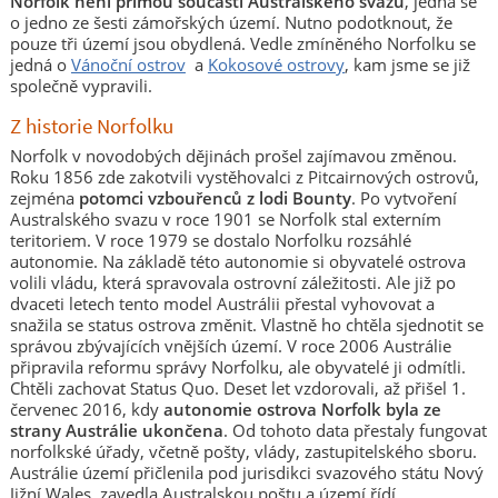
Norfolk není přímou součástí Australského svazu
, jedná se
o jedno ze šesti zámořských území. Nutno podotknout, že
pouze tři území jsou obydlená. Vedle zmíněného Norfolku se
jedná o
Vánoční ostrov
a
Kokosové ostrovy
, kam jsme se již
společně vypravili.
Z historie Norfolku
Norfolk v novodobých dějinách prošel zajímavou změnou.
Roku 1856 zde zakotvili vystěhovalci z Pitcairnových ostrovů,
zejména
potomci vzbouřenců z lodi Bounty
. Po vytvoření
Australského svazu v roce 1901 se Norfolk stal externím
teritoriem. V roce 1979 se dostalo Norfolku rozsáhlé
autonomie. Na základě této autonomie si obyvatelé ostrova
volili vládu, která spravovala ostrovní záležitosti. Ale již po
dvaceti letech tento model Austrálii přestal vyhovovat a
snažila se status ostrova změnit. Vlastně ho chtěla sjednotit se
správou zbývajících vnějších území. V roce 2006 Austrálie
připravila reformu správy Norfolku, ale obyvatelé ji odmítli.
Chtěli zachovat Status Quo. Deset let vzdorovali, až přišel 1.
červenec 2016, kdy
autonomie ostrova Norfolk byla ze
strany Austrálie ukončena
. Od tohoto data přestaly fungovat
norfolkské úřady, včetně pošty, vlády, zastupitelského sboru.
Austrálie území přičlenila pod jurisdikci svazového státu Nový
Jižní Wales, zavedla Australskou poštu a území řídí