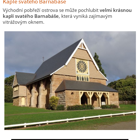
Kaple svatého Barnabáše
Východní pobřeží ostrova se může pochlubit
velmi krásnou
kaplí svatého Barnabáše
, která vyniká zajímavým
vitrážovým oknem.