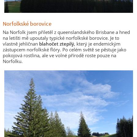
Norfolkské borovice
Na Norfolk jsem přiletěl z queenslandského Brisbane a hned
na letišti mě upoutaly typické norfolkské borovice. Je to
vlastně jehličnan
blahočet ztepilý
, který je endemickým
zástupcem norfolkské flóry. Po celém světě se pěstuje jako
pokojová rostlina, ale ve volné přírodě roste pouze na
Norfolku.