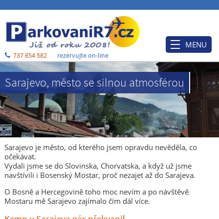
MENU
737 854 582
rezervujte on-line
Úvod
Sarajevo, město se silnou atmosférou
Ceník
Rezervace
Po příjezdu
Ubytování
Sarajevo je město, od kterého jsem opravdu nevěděla, co
očekávat.
O nás
Vydali jsme se do Slovinska, Chorvatska, a když už jsme
navštívili i Bosenský Mostar, proč nezajet až do Sarajeva.
Blog
O Bosně a Hercegovině toho moc nevím a po návštěvě
Kontakt a mapa
Mostaru mě Sarajevo zajímalo čím dál více.
Kemp u Sarajeva nás překvapil