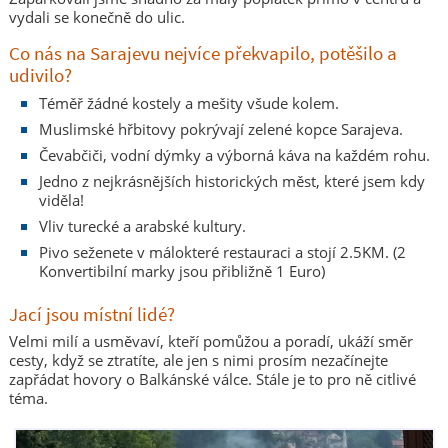
vydali se konečně do ulic.
Co nás na Sarajevu nejvíce překvapilo, potěšilo a
udivilo?
Téměř žádné kostely a mešity všude kolem.
Muslimské hřbitovy pokrývají zelené kopce Sarajeva.
Čevabčiči, vodní dýmky a výborná káva na každém rohu.
Jedno z nejkrásnějších historických měst, které jsem kdy
viděla!
Vliv turecké a arabské kultury.
Pivo seženete v málokteré restauraci a stojí 2.5KM. (2
Konvertibilní marky jsou přibližně 1 Euro)
Jací jsou místní lidé?
Velmi milí a usměvaví, kteří pomůžou a poradí, ukáží směr
cesty, když se ztratíte, ale jen s nimi prosím nezačínejte
zapřádat hovory o Balkánské válce. Stále je to pro ně citlivé
téma.