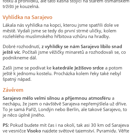
fotku a prohlídku, ale tato kašna stojící na starém osmanském
tržišti je kouzelná.
Vyhlídka na Sarajevo
Lákala nás vyhlídka na kopci, kterou jsme spatřili dole ve
městě. Vydali jsme se tedy do první strmé uličky, kolem
rozlehlého muslimského hřbitova vzhůru na hradby.
Dobré rozhodnutí,
z vyhlídky se nám Sarajevo líbilo snad
ještě víc
. Počítali jsme věžičky minaretů a rozhodovali se, co
podnikneme dál.
Zašli jsme se podívat ke
katedrále Ježíšovo srdce
a potom
ještě k jednomu kostelu. Procházka kolem řeky také nebyl
špatný nápad.
Závěrem
Sarajevo mělo velmi silnou a příjemnou atmosféru
a
nechápu, že jsem o návštěvě Sarajeva nepřemýšlela už dříve.
To je samá Paříž, Londýn nebo Berlín, ale takové Sarajevo, to
je něco úplně jiného.
PS:
Pokud budete mít čas i na okolí, tak asi 30 km od Sarajeva
ve vesničce
Visoko
najdete světové tajemství. Pyramidy. Věřte