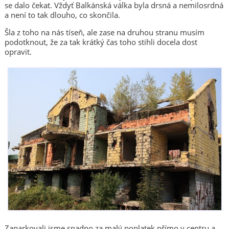
se dalo čekat. Vždyť Balkánská válka byla drsná a nemilosrdná
a není to tak dlouho, co skončila.
Šla z toho na nás tíseň, ale zase na druhou stranu musím
podotknout, že za tak krátký čas toho stihli docela dost
opravit.
Zaparkovali jsme snadno za malý poplatek přímo v centru a