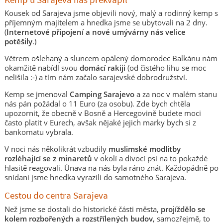
Kousek od Sarajeva jsme objevili nový, malý a rodinný kemp s
příjemným majitelem a hnedka jsme se ubytovali na 2 dny.
(
Internetové připojení a nové umývárny nás velice
potěšily
.)
Větrem ošlehaný a sluncem opálený domorodec Balkánu nám
okamžitě nabídl svou
domácí rakiji
(od čistého lihu se moc
nelišila :-) a tím nám začalo sarajevské dobrodružství.
Kemp se jmenoval
Camping Sarajevo
a za noc v malém stanu
nás pán požádal o 11 Euro (za osobu). Zde bych chtěla
upozornit, že obecně v Bosně a Hercegovině budete moci
často platit v Eurech, avšak nějaké jejich marky bych si z
bankomatu vybrala.
V noci nás několikrát vzbudily
muslimské modlitby
rozléhající se z minaretů
v okolí a divocí psi na to pokaždé
hlasitě reagovali. Únava na nás byla ráno znát. Každopádně po
snídani jsme hnedka vyrazili do samotného Sarajeva.
Cestou do centra Sarajeva
Než jsme se dostali do historické části města,
projíždělo se
kolem rozbořených a rozstřílených budov
, samozřejmě, to