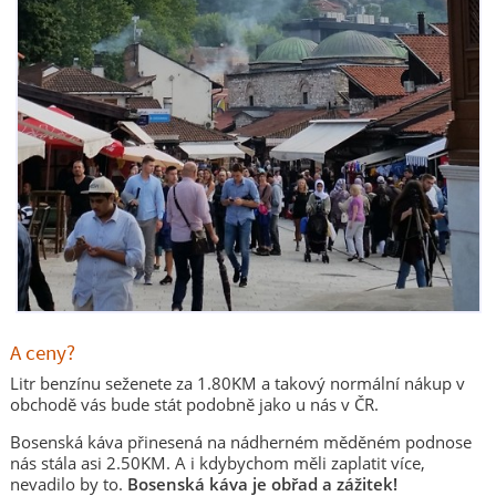
A ceny?
Litr benzínu seženete za 1.80KM a takový normální nákup v
obchodě vás bude stát podobně jako u nás v ČR.
Bosenská káva přinesená na nádherném měděném podnose
nás stála asi 2.50KM. A i kdybychom měli zaplatit více,
nevadilo by to.
Bosenská káva je obřad a zážitek!