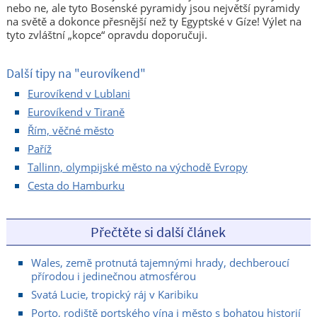
nebo ne, ale tyto Bosenské pyramidy jsou největší pyramidy
na světě a dokonce přesnější než ty Egyptské v Gíze! Výlet na
tyto zvláštní „kopce“ opravdu doporučuji.
Další tipy na "eurovíkend"
Eurovíkend v Lublani
Eurovíkend v Tiraně
Řím, věčné město
Paříž
Tallinn, olympijské město na východě Evropy
Cesta do Hamburku
Přečtěte si další článek
Wales, země protnutá tajemnými hrady, dechberoucí
přírodou i jedinečnou atmosférou
Svatá Lucie, tropický ráj v Karibiku
Porto, rodiště portského vína i město s bohatou historií