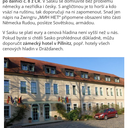
po dálnici č. 8 z ČR
. V Sasku se domluvíte bez problému
německy a nezřídka i česky. S angličtinou je to horší a kdo
vsází na ruštinu, tak doporučuji na ni zapomenout. Snad jen
nápis na Zwingru „МИН НЕТ“ připomene obsazení této části
Německa Rudou, posléze Sovětskou, armádou.
V Sasku se platí eury a cenová hladina není vyšší než u nás.
Pokud byste si chtěli Sasko prohlédnout důkladně, můžu
doporučit
zámecký hotel v Pillnitz
, popř. hotely všech
cenových hladin v Drážďanech.