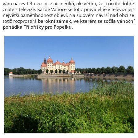
vám název této vesnice nic neříká, ale věřím, že ji určitě dobře
znáte z televize. Každé Vánoce se totiž pravidelně v televizi její
největší pamětihodnost objeví. Na žulovém návrší nad obcí se
totiž rozprostírá
barokní zámek, ve kterém se točila vánoční
pohádka Tři oříšky pro Popelku
.