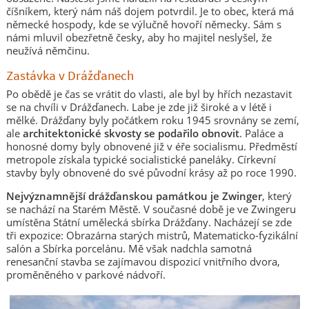
číšníkem, který nám náš dojem potvrdil. Je to obec, která má
německé hospody, kde se výlučně hovoří německy. Sám s
námi mluvil obezřetně česky, aby ho majitel neslyšel, že
neužívá němčinu.
Zastávka v Drážďanech
Po obědě je čas se vrátit do vlasti, ale byl by hřích nezastavit
se na chvíli v Drážďanech. Labe je zde již široké a v létě i
mělké. Drážďany byly počátkem roku 1945 srovnány se zemí,
ale
architektonické skvosty se podařilo obnovit
. Paláce a
honosné domy byly obnovené již v éře socialismu. Předměstí
metropole získala typické socialistické paneláky. Církevní
stavby byly obnovené do své původní krásy až po roce 1990.
Nejvýznamnější drážďanskou památkou je Zwinger
, který
se nachází na Starém Městě. V současné době je ve Zwingeru
umístěna Státní umělecká sbírka Drážďany. Nacházejí se zde
tři expozice: Obrazárna starých mistrů, Matematicko-fyzikální
salón a Sbírka porcelánu. Mě však nadchla samotná
renesanční stavba se zajímavou dispozicí vnitřního dvora,
proměněného v parkové nádvoří.