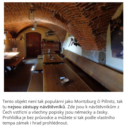
Tento objekt není tak populární jako Moritzburg či Pillnitz, tak
tu
nejsou zástupy návštěvníků
. Zde jsou k návštěvníkům z
Čech vstřícní a všechny popisky jsou německy a česky.
Prohlídka je bez průvodce a můžete si tak podle vlastního
tempa zámek i hrad prohlédnout.