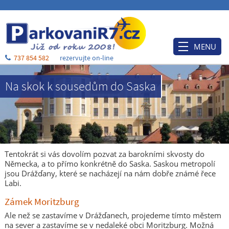
MENU
737 854 582
rezervujte on-line
Úvod
Na skok k sousedům do Saska
Ceník
Rezervace
Po příjezdu
Ubytování
Tentokrát si vás dovolím pozvat za barokními skvosty do
Německa, a to přímo konkrétně do Saska. Saskou metropolí
O nás
jsou Drážďany, které se nacházejí na nám dobře známé řece
Labi.
Blog
Zámek Moritzburg
Kontakt a mapa
Ale než se zastavíme v Drážďanech, projedeme tímto městem
na sever a zastavíme se v nedaleké obci Moritzburg. Možná