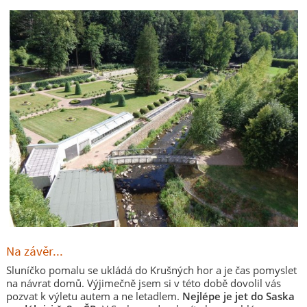
Na závěr...
Sluníčko pomalu se ukládá do Krušných hor a je čas pomyslet
na návrat domů. Výjimečně jsem si v této době dovolil vás
pozvat k výletu autem a ne letadlem.
Nejlépe je jet do Saska