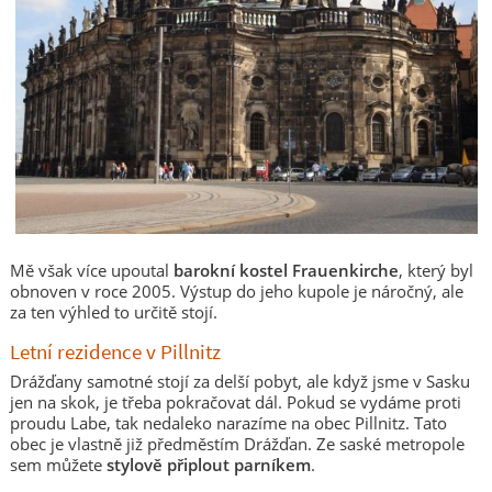
Mě však více upoutal
barokní kostel Frauenkirche
, který byl
obnoven v roce 2005. Výstup do jeho kupole je náročný, ale
za ten výhled to určitě stojí.
Letní rezidence v Pillnitz
Drážďany samotné stojí za delší pobyt, ale když jsme v Sasku
jen na skok, je třeba pokračovat dál. Pokud se vydáme proti
proudu Labe, tak nedaleko narazíme na obec Pillnitz. Tato
obec je vlastně již předměstím Drážďan. Ze saské metropole
sem můžete
stylově připlout parníkem
.