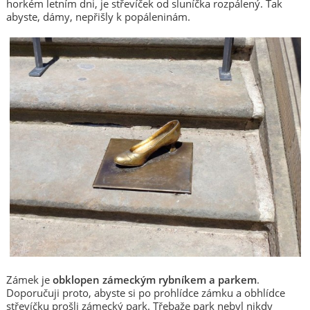
horkém letním dni, je střevíček od sluníčka rozpálený. Tak
abyste, dámy, nepřišly k popáleninám.
Zámek je
obklopen zámeckým rybníkem a parkem
.
Doporučuji proto, abyste si po prohlídce zámku a obhlídce
střevíčku prošli zámecký park. Třebaže park nebyl nikdy