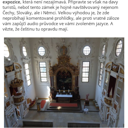
expozice
, která není nezajímavá. Připravte se však na davy
turistů, neboť tento zámek je hojně navštěvovaný nejenom
Čechy, Slováky, ale i Němci. Velkou výhodou je, že zde
neprobíhají komentované prohlídky, ale proti vratné záloze
vám zapůjčí audio průvodce ve vámi zvoleném jazyce. A
vězte, že češtinu tu opravdu mají.