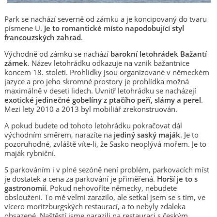
Park se nachází severně od zámku a je koncipovaný do tvaru
písmene U.
Je to romantické místo napodobující styl
francouzských zahrad
.
Východně od zámku se nachází
barokní letohrádek Bažantí
zámek
. Název letohrádku odkazuje na vznik bažantnice
koncem 18. století. Prohlídky jsou organizované v německém
jazyce a pro jeho skromné prostory je prohlídka možná
maximálně v deseti lidech. Uvnitř letohrádku se nacházejí
exotické jedinečné gobelíny z ptačího peří, slámy a perel
.
Mezi lety 2010 a 2013 byl mobiliář zrekonstruován.
A pokud budete od tohoto letohrádku pokračovat dál
východním směrem, narazíte na
jediný saský maják
. Je to
pozoruhodné, zvláště víte-li, že Sasko neoplývá mořem. Je to
maják rybniční.
S parkováním i v plné sezóně není problém, parkovacích míst
je dostatek a cena za parkování je přiměřená.
Horší je to s
gastronomií
. Pokud nehovoříte německy, nebudete
obslouženi. To mě velmi zarazilo, ale setkal jsem se s tím, ve
vícero moritzburgských restaurací, a to nebyly zdaleka
obsazené. Naštěstí jsme narazili na restauraci s českým