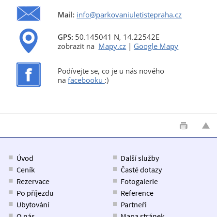
Mail:
info@parkovaniuletistepraha.cz
GPS:
50.145041 N, 14.22542E
zobrazit na
Mapy.cz
|
Google Mapy
Podívejte se, co je u nás nového
na
facebooku
:)
Úvod
Další služby
Ceník
Časté dotazy
Rezervace
Fotogalerie
Po příjezdu
Reference
Ubytování
Partneři
O nás
Mapa stránek