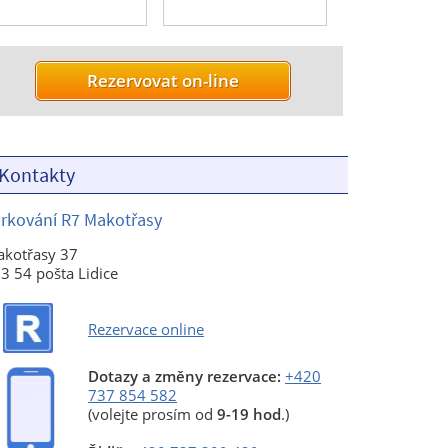
Kontakty
rkování R7 Makotřasy
kotřasy 37
3 54 pošta Lidice
Rezervace online
Dotazy a změny rezervace:
+420
737 854 582
(volejte prosím od
9-19 hod
.)