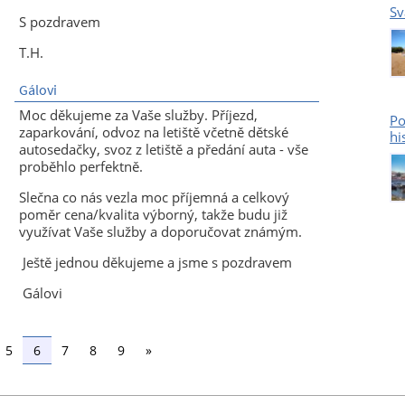
Sv
S pozdravem
T.H.
Gálovi
Moc děkujeme za Vaše služby. Příjezd,
Po
zaparkování, odvoz na letiště včetně dětské
hi
autosedačky, svoz z letiště a předání auta - vše
proběhlo perfektně.
Slečna co nás vezla moc příjemná a celkový
poměr cena/kvalita výborný, takže budu již
využívat Vaše služby a doporučovat známým.
Ještě jednou děkujeme a jsme s pozdravem
Gálovi
5
6
7
8
9
»