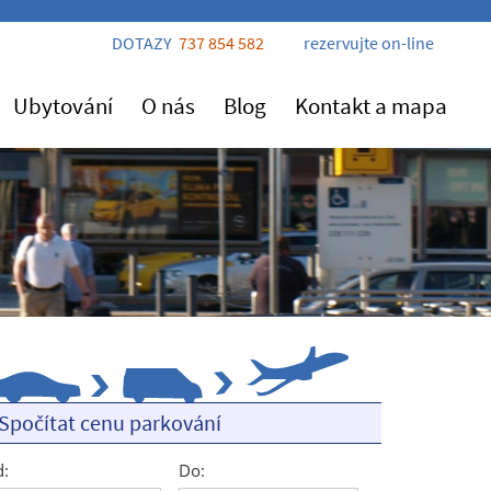
DOTAZY
737 854 582
rezervujte on-line
Ubytování
O nás
Blog
Kontakt a mapa
Spočítat cenu parkování
:
Do: