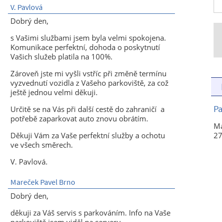
V. Pavlová
Dobrý den,
s Vašimi službami jsem byla velmi spokojena.
Komunikace perfektní, dohoda o poskytnutí
Vašich služeb platila na 100%.
Zároveň jste mi vyšli vstříc při změně termínu
vyzvednutí vozidla z Vašeho parkoviště, za což
ještě jednou velmi děkuji.
Pa
Určitě se na Vás při další cestě do zahraničí a
potřebě zaparkovat auto znovu obrátím.
Ma
27
Děkuji Vám za Vaše perfektní služby a ochotu
ve všech směrech.
V. Pavlová.
Mareček Pavel Brno
Dobrý den,
děkuji za Váš servis s parkováním. Info na Vaše