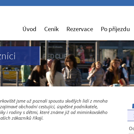
Úvod
Ceník
Rezervace
Po příjezdu
zníci
rkoviště jsme už poznali spoustu skvělých lidí z mnoha
, zajímavé obchodní cestující, úspěšné podnikatele,
ky i rodiny s dětmi, které známe již od miminkovského
ašich zákazníků říkají.
Od