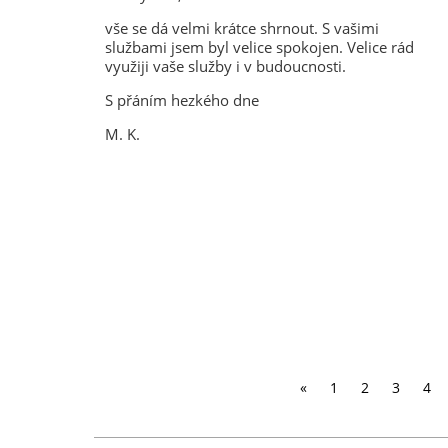
vše se dá velmi krátce shrnout. S vašimi
službami jsem byl velice spokojen. Velice rád
využiji vaše služby i v budoucnosti.
S přáním hezkého dne
M. K.
«
1
2
3
4