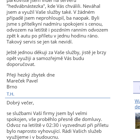
parkoviště jsem viděl na serveru
"hedvábnástezka", kde Vás chválili. Neváhal
jsem a využil Vaše služby také. V žádném
případě jsem neprohloupil, ba naopak. Byli
jsme s přítelkyní nadmíru spokojeni s cenou,
odvozem na letiště i pozdním ranním odvozem
zpět k autu po příletu v jednu hodinu ráno.
Takový servis se jen tak nevidí.
Ještě jednou děkuji za Vaše služby, jistě je brzy
opět využiji a samozřejmě Vás budu
doporučovat.
Přeji hezký zbytek dne
Mareček Pavel
Brno
T.H.
Wa
Dobrý večer,
de
se službami Vaší firmy jsem byl velmi
spokojen, vše proběhlo přesně dle domluvy.
Odvoz na letiště v 02:30 i vyzvednutí při příletu
bylo naprosto vyhovující. Rádi Vašich služeb
využijeme i v budoucnu.