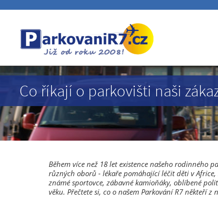
Co říkají o parkovišti naši záka
Během více než 18 let existence našeho rodinného pa
různých oborů - lékaře pomáhající léčit děti v Africe
známé sportovce, zábavné kamioňáky, oblíbené politi
věku. Přečtete si, co o našem Parkování R7 někteří z n