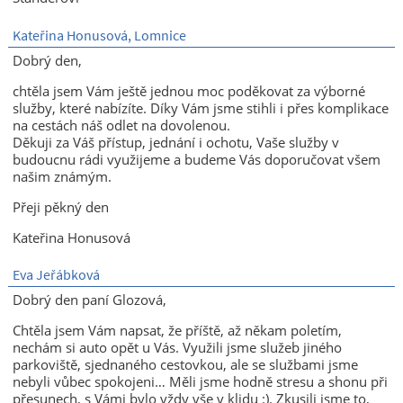
Kateřina Honusová, Lomnice
Dobrý den,
chtěla jsem Vám ještě jednou moc poděkovat za výborné
služby, které nabízíte. Díky Vám jsme stihli i přes komplikace
na cestách náš odlet na dovolenou.
Děkuji za Váš přístup, jednání i ochotu, Vaše služby v
budoucnu rádi využijeme a budeme Vás doporučovat všem
našim známým.
Přeji pěkný den
Kateřina Honusová
Eva Jeřábková
Dobrý den paní Glozová,
Chtěla jsem Vám napsat, že příště, až někam poletím,
nechám si auto opět u Vás. Využili jsme služeb jiného
parkoviště, sjednaného cestovkou, ale se službami jsme
nebyli vůbec spokojeni… Měli jsme hodně stresu a shonu při
přesunech, s Vámi bylo vždy vše v klidu :). Zkusili jsme to,