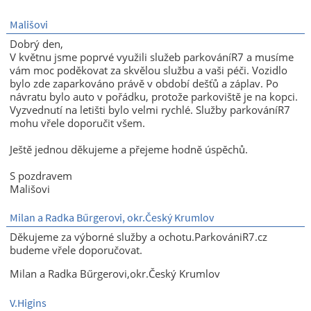
Mališovi
Dobrý den,
V květnu jsme poprvé využili služeb parkováníR7 a musíme
vám moc poděkovat za skvělou službu a vaši péči. Vozidlo
bylo zde zaparkováno právě v období dešťů a záplav. Po
návratu bylo auto v pořádku, protože parkoviště je na kopci.
Vyzvednutí na letišti bylo velmi rychlé. Služby parkováníR7
mohu vřele doporučit všem.
Ještě jednou děkujeme a přejeme hodně úspěchů.
S pozdravem
Mališovi
Milan a Radka Bűrgerovi, okr.Český Krumlov
Děkujeme za výborné služby a ochotu.ParkovániR7.cz
budeme vřele doporučovat.
Milan a Radka Bűrgerovi,okr.Český Krumlov
V.Higins