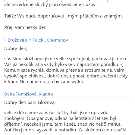
ale osvědčené služby jsou osvědčené služby.
Takže Vás budu doporučovat i mým přátelům a známým.
Přeji Vám hezký den.
I. Brožová a P. Teleki, Chomutov
Dobrý den,
s Vašima službama jsme velice spokojeni, parkovali jsme u
Vás již několikrát a vždy bylo vše v naprostém pořádku :-)
Komunikace rychlá, domluva přesná a srozumitelná, velmi
vysoká spolehlivost, dobrá dostupnost, dobré značení cesty
k Vám. Nemáme nic, co by jsme vytkli.
Dana Tomášová, Kladno
Dobrý den paní Glozová,
velice děkujeme za Vaše služby, byli jsme opravdu
spokojeni. Oba pánové, odvoz na letiště a z letiště, byli
příjemní, nečekali jsme, tam i zpět, snad víc než 5 minut.
Autíčko jsme si vyzvedli v pořádku. Za slušnou cenu skvělá