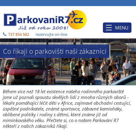
MENU
737 854 582
rezervujte on-line
Úvod
Co říkají o parkovišti naši zákazníci
Ceník
Rezervace
Po příjezdu
Ubytování
Během více než 18 let existence našeho rodinného parkoviště
jsme už poznali spoustu skvělých lidí z mnoha různých oborů -
O nás
lékaře pomáhající léčit děti v Africe, zajímavé obchodní cestující,
úspěšné podnikatele, známé sportovce, zábavné kamioňáky,
Blog
oblíbené politiky i rodiny s dětmi, které známe již od
miminkovského věku. Přečtete si, co o našem Parkování R7
Kontakt a mapa
někteří z našich zákazníků říkají.