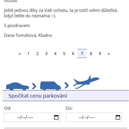
služba.
Ještě jednou díky za Vaši ochotu, ta je totiž velmi důležitá,
když letíte do neznáma :-).
S pozdravem
Dana Tomášová, Kladno
«
1
2
3
4
5
6
7
8
9
»
Spočítat cenu parkování
Od:
Do: